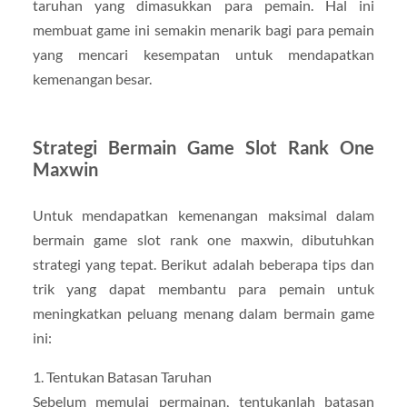
taruhan yang dimasukkan para pemain. Hal ini
membuat game ini semakin menarik bagi para pemain
yang mencari kesempatan untuk mendapatkan
kemenangan besar.
Strategi Bermain Game Slot Rank One
Maxwin
Untuk mendapatkan kemenangan maksimal dalam
bermain game slot rank one maxwin, dibutuhkan
strategi yang tepat. Berikut adalah beberapa tips dan
trik yang dapat membantu para pemain untuk
meningkatkan peluang menang dalam bermain game
ini:
1. Tentukan Batasan Taruhan
Sebelum memulai permainan, tentukanlah batasan