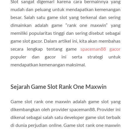
Slot sangat digemari karena cara bermainnya yang
mudah dan peluang untuk mendapatkan kemenangan
besar. Salah satu game slot yang terkenal dan sering
dimainkan adalah game “rank one maxwin” yang
memiliki popularitas tinggi dan sering disebut sebagai
game slot gacor. Dalam artikel ini, kita akan membahas
secara lengkap tentang game
spaceman88 gacor
populer dan gacor ini serta strategi untuk
mendapatkan kemenangan maksimal.
Sejarah Game Slot Rank One Maxwin
Game slot rank one maxwin adalah game slot yang
dikembangkan oleh provider spaceman88. Provider ini
dikenal sebagai salah satu developer game slot terbaik
di dunia perjudian online. Game slot rank one maxwin