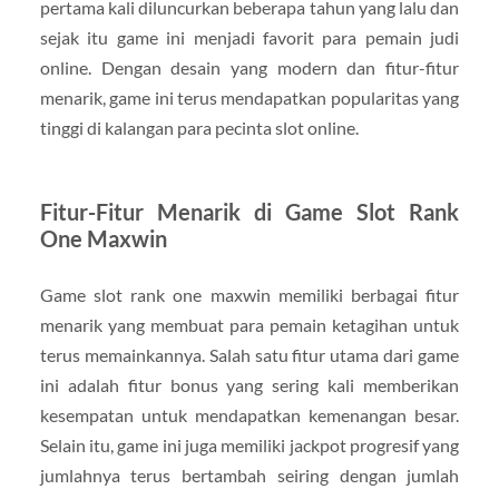
pertama kali diluncurkan beberapa tahun yang lalu dan
sejak itu game ini menjadi favorit para pemain judi
online. Dengan desain yang modern dan fitur-fitur
menarik, game ini terus mendapatkan popularitas yang
tinggi di kalangan para pecinta slot online.
Fitur-Fitur Menarik di Game Slot Rank
One Maxwin
Game slot rank one maxwin memiliki berbagai fitur
menarik yang membuat para pemain ketagihan untuk
terus memainkannya. Salah satu fitur utama dari game
ini adalah fitur bonus yang sering kali memberikan
kesempatan untuk mendapatkan kemenangan besar.
Selain itu, game ini juga memiliki jackpot progresif yang
jumlahnya terus bertambah seiring dengan jumlah