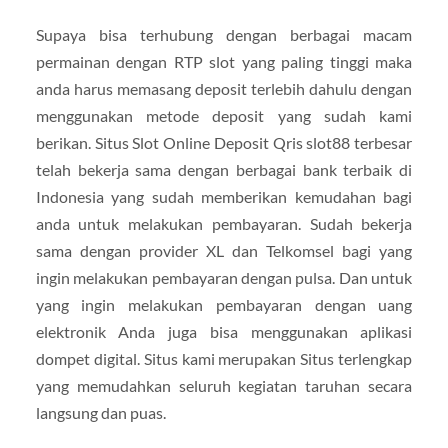
Supaya bisa terhubung dengan berbagai macam
permainan dengan RTP slot yang paling tinggi maka
anda harus memasang deposit terlebih dahulu dengan
menggunakan metode deposit yang sudah kami
berikan. Situs Slot Online Deposit Qris slot88 terbesar
telah bekerja sama dengan berbagai bank terbaik di
Indonesia yang sudah memberikan kemudahan bagi
anda untuk melakukan pembayaran. Sudah bekerja
sama dengan provider XL dan Telkomsel bagi yang
ingin melakukan pembayaran dengan pulsa. Dan untuk
yang ingin melakukan pembayaran dengan uang
elektronik Anda juga bisa menggunakan aplikasi
dompet digital. Situs kami merupakan Situs terlengkap
yang memudahkan seluruh kegiatan taruhan secara
langsung dan puas.