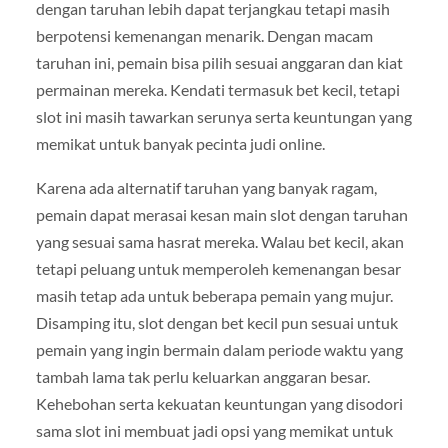
dengan taruhan lebih dapat terjangkau tetapi masih
berpotensi kemenangan menarik. Dengan macam
taruhan ini, pemain bisa pilih sesuai anggaran dan kiat
permainan mereka. Kendati termasuk bet kecil, tetapi
slot ini masih tawarkan serunya serta keuntungan yang
memikat untuk banyak pecinta judi online.
Karena ada alternatif taruhan yang banyak ragam,
pemain dapat merasai kesan main slot dengan taruhan
yang sesuai sama hasrat mereka. Walau bet kecil, akan
tetapi peluang untuk memperoleh kemenangan besar
masih tetap ada untuk beberapa pemain yang mujur.
Disamping itu, slot dengan bet kecil pun sesuai untuk
pemain yang ingin bermain dalam periode waktu yang
tambah lama tak perlu keluarkan anggaran besar.
Kehebohan serta kekuatan keuntungan yang disodori
sama slot ini membuat jadi opsi yang memikat untuk