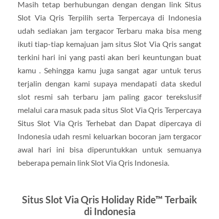
Masih tetap berhubungan dengan dengan link Situs
Slot Via Qris Terpilih serta Terpercaya di Indonesia
udah sediakan jam tergacor Terbaru maka bisa meng
ikuti tiap-tiap kemajuan jam situs Slot Via Qris sangat
terkini hari ini yang pasti akan beri keuntungan buat
kamu . Sehingga kamu juga sangat agar untuk terus
terjalin dengan kami supaya mendapati data skedul
slot resmi sah terbaru jam paling gacor terekslusif
melalui cara masuk pada situs Slot Via Qris Terpercaya
Situs Slot Via Qris Terhebat dan Dapat dipercaya di
Indonesia udah resmi keluarkan bocoran jam tergacor
awal hari ini bisa diperuntukkan untuk semuanya
beberapa pemain link Slot Via Qris Indonesia.
Situs Slot Via Qris Holiday Ride™ Terbaik
di Indonesia