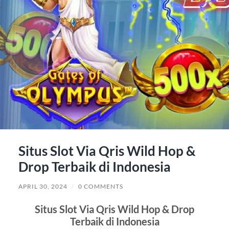
Situs Slot Via Qris Wild Hop &
Drop Terbaik di Indonesia
APRIL 30, 2024
/
0 COMMENTS
Situs Slot Via Qris Wild Hop & Drop
Terbaik di Indonesia