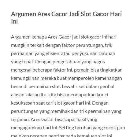
Argumen Ares Gacor Jadi Slot Gacor Hari
Ini
Argumen kenapa Ares Gacor jadi slot gacor ini hari
mungkin terkait dengan faktor peruntungan, trik
permainan yang efisien, atau penyusunan taruhan
yang tepat. Dengan pengetahuan yang bagus
mengenai beberapa faktor ini, pemain bisa tingkatkan
kemungkinan mereka buat memperoleh kemenangan
besar di permainan slot. Lewat riset dalam perihal
alasan-alasan itu, kita bisa mendapatkan kunci
kesuksesan saat cari slot gacor hari ini. Dengan
peruntungan yang memihak dan trik permainan yang
terjamin, Ares Gacor bisa capai hasil yang
mengagumkan hari ini. Setting taruhan yang cocok pun
mainkan peranan penting pada kemajuan slot ini.