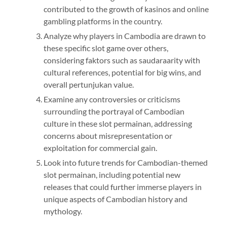
contributed to the growth of kasinos and online
gambling platforms in the country.
Analyze why players in Cambodia are drawn to
these specific slot game over others,
considering faktors such as saudaraarity with
cultural references, potential for big wins, and
overall pertunjukan value.
Examine any controversies or criticisms
surrounding the portrayal of Cambodian
culture in these slot permainan, addressing
concerns about misrepresentation or
exploitation for commercial gain.
Look into future trends for Cambodian-themed
slot permainan, including potential new
releases that could further immerse players in
unique aspects of Cambodian history and
mythology.