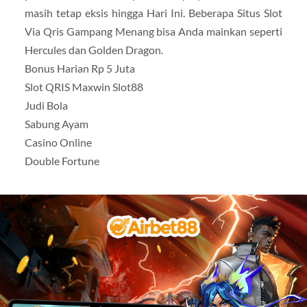
masih tetap eksis hingga Hari Ini. Beberapa Situs Slot
Via Qris Gampang Menang bisa Anda mainkan seperti
Hercules dan Golden Dragon.
Bonus Harian Rp 5 Juta
Slot QRIS Maxwin Slot88
Judi Bola
Sabung Ayam
Casino Online
Double Fortune