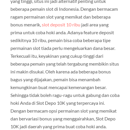
yang tinggi, situs ini jadi alternatif penting untuk
beberapa pemain slot di Indonesia. Dengan bermacam
ragam permainan slot yang memikat dan beberapa
bonus menarik,
slot deposit 10 ribu
jadi area yang
prima untuk coba hoki anda. Adanya feature deposit
sedikitnya 10 ribu, pemain bisa coba beberapa tipe
permainan slot tiada perlu mengeluarkan dana besar.
Terkecuali itu, keyakinan yang cukup tinggi dari
beberapa pemain yang telah tergabung membikin situs
ini makin disukai. Oleh karena ada beberapa bonus
bagus yang dijajakan, pemain bisa menambah
kemungkinan buat mencapai kemenangan besar.
Sehingga tidak boleh ragu-ragu untuk gabung dan coba
hoki Anda di Slot Depo 10K yang terpercaya ini.
Dengan bermacam opsi permainan slot yang memikat
dan bervariasi bonus yang menggairahkan, Slot Depo
10K jadi daerah yang prima buat coba hoki anda.