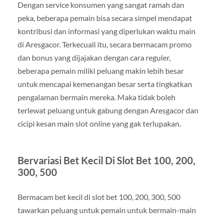
Dengan service konsumen yang sangat ramah dan
peka, beberapa pemain bisa secara simpel mendapat
kontribusi dan informasi yang diperlukan waktu main
di Aresgacor. Terkecuali itu, secara bermacam promo
dan bonus yang dijajakan dengan cara reguler,
beberapa pemain miliki peluang makin lebih besar
untuk mencapai kemenangan besar serta tingkatkan
pengalaman bermain mereka. Maka tidak boleh
terlewat peluang untuk gabung dengan Aresgacor dan
cicipi kesan main slot online yang gak terlupakan.
Bervariasi Bet Kecil Di Slot Bet 100, 200,
300, 500
Bermacam bet kecil di slot bet 100, 200, 300, 500
tawarkan peluang untuk pemain untuk bermain-main