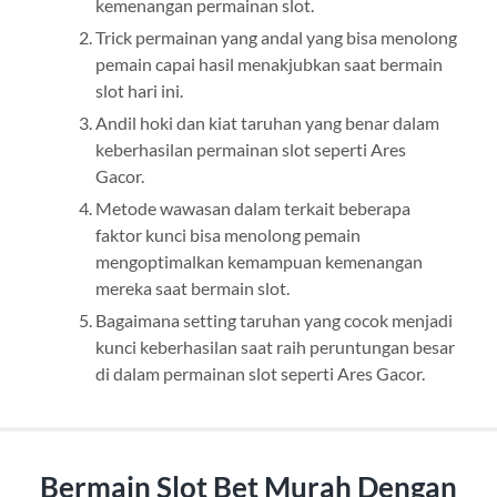
kemenangan permainan slot.
Trick permainan yang andal yang bisa menolong
pemain capai hasil menakjubkan saat bermain
slot hari ini.
Andil hoki dan kiat taruhan yang benar dalam
keberhasilan permainan slot seperti Ares
Gacor.
Metode wawasan dalam terkait beberapa
faktor kunci bisa menolong pemain
mengoptimalkan kemampuan kemenangan
mereka saat bermain slot.
Bagaimana setting taruhan yang cocok menjadi
kunci keberhasilan saat raih peruntungan besar
di dalam permainan slot seperti Ares Gacor.
Bermain Slot Bet Murah Dengan