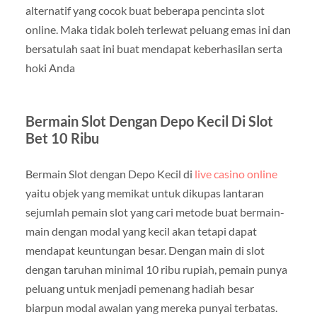
alternatif yang cocok buat beberapa pencinta slot
online. Maka tidak boleh terlewat peluang emas ini dan
bersatulah saat ini buat mendapat keberhasilan serta
hoki Anda
Bermain Slot Dengan Depo Kecil Di Slot
Bet 10 Ribu
Bermain Slot dengan Depo Kecil di
live casino online
yaitu objek yang memikat untuk dikupas lantaran
sejumlah pemain slot yang cari metode buat bermain-
main dengan modal yang kecil akan tetapi dapat
mendapat keuntungan besar. Dengan main di slot
dengan taruhan minimal 10 ribu rupiah, pemain punya
peluang untuk menjadi pemenang hadiah besar
biarpun modal awalan yang mereka punyai terbatas.