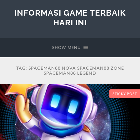
INFORMASI GAME TERBAIK
HARI INI
SHOW MENU
TAG:
SPACEMAN88 NOVA SPACEMAN88 ZONE
SPACEMAN88 LEGEND
STICKY POST