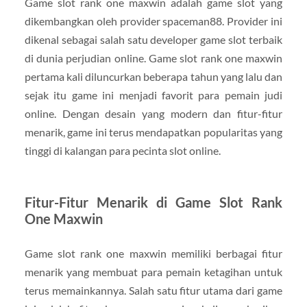
Game slot rank one maxwin adalah game slot yang
dikembangkan oleh provider spaceman88. Provider ini
dikenal sebagai salah satu developer game slot terbaik
di dunia perjudian online. Game slot rank one maxwin
pertama kali diluncurkan beberapa tahun yang lalu dan
sejak itu game ini menjadi favorit para pemain judi
online. Dengan desain yang modern dan fitur-fitur
menarik, game ini terus mendapatkan popularitas yang
tinggi di kalangan para pecinta slot online.
Fitur-Fitur Menarik di Game Slot Rank
One Maxwin
Game slot rank one maxwin memiliki berbagai fitur
menarik yang membuat para pemain ketagihan untuk
terus memainkannya. Salah satu fitur utama dari game