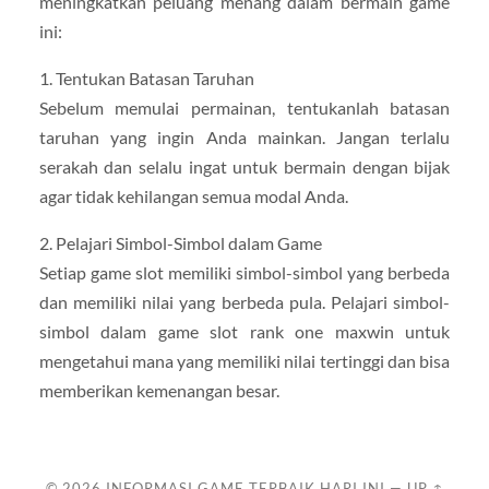
meningkatkan peluang menang dalam bermain game
ini:
1. Tentukan Batasan Taruhan
Sebelum memulai permainan, tentukanlah batasan
taruhan yang ingin Anda mainkan. Jangan terlalu
serakah dan selalu ingat untuk bermain dengan bijak
agar tidak kehilangan semua modal Anda.
2. Pelajari Simbol-Simbol dalam Game
Setiap game slot memiliki simbol-simbol yang berbeda
dan memiliki nilai yang berbeda pula. Pelajari simbol-
simbol dalam game slot rank one maxwin untuk
mengetahui mana yang memiliki nilai tertinggi dan bisa
memberikan kemenangan besar.
© 2026
INFORMASI GAME TERBAIK HARI INI
—
UP ↑