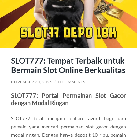
SLOT777: Tempat Terbaik untuk
Bermain Slot Online Berkualitas
NOVEMBER 30, 2025
/
0 COMMENTS
SLOT777: Portal Permainan Slot Gacor
dengan Modal Ringan
SLOT777 telah menjadi pilihan favorit bagi para
pemain yang mencari permainan slot gacor dengan
modal ringan. Dengan hanya deposit 10 ribu, pemain