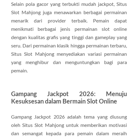
Selain pola gacor yang terbukti mudah jackpot, Situs
Slot Mahjong juga menawarkan berbagai permainan
menarik dari provider terbaik. Pemain dapat
menikmati berbagai jenis permainan slot online
dengan kualitas grafis yang tinggi dan gameplay yang
seru. Dari permainan klasik hingga permainan terbaru,
Situs Slot Mahjong menyediakan variasi permainan
yang menghibur dan menguntungkan bagi para
pemain.
Gampang Jackpot 2026: Menuju
Kesuksesan dalam Bermain Slot Online
Gampang Jackpot 2026 adalah tema yang diusung
oleh Situs Slot Mahjong untuk memberikan motivasi
dan semangat kepada para pemain dalam meraih