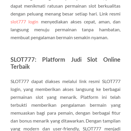
dapat menikmati ratusan permainan slot berkualitas
dengan peluang menang besar setiap hari. Link resmi
slot777 login
menyediakan akses cepat, aman, dan
langsung menuju permainan tanpa hambatan,
membuat pengalaman bermain semakin nyaman.
SLOT777: Platform Judi Slot Online
Terbaik
SLOT777 dapat diakses melalui link resmi SLOT777
login, yang memberikan akses langsung ke berbagai
permainan slot yang menarik. Platform ini telah
terbukti memberikan pengalaman bermain yang
memuaskan bagi para pemain, dengan berbagai fitur
dan bonus menarik yang ditawarkan. Dengan tampilan
yang modern dan user-friendly, SLOT777 menjadi