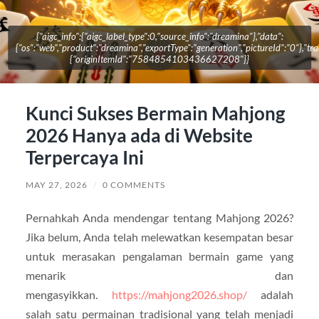
{"aigc_info":{"aigc_label_type":0,"source_info":"dreamina"},"data":
{"os":"web","product":"dreamina","exportType":"generation","pictureId":"0"},"tra
{"originItemId":"7584854103436627208"}}
Kunci Sukses Bermain Mahjong
2026 Hanya ada di Website
Terpercaya Ini
MAY 27, 2026
/
0 COMMENTS
Pernahkah Anda mendengar tentang Mahjong 2026?
Jika belum, Anda telah melewatkan kesempatan besar
untuk merasakan pengalaman bermain game yang
menarik dan
mengasyikkan.
https://mahjong2026.shop/
adalah
salah satu permainan tradisional yang telah menjadi