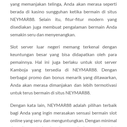
yang memanjakan telinga, Anda akan merasa seperti
berada di kasino sungguhan ketika bermain di situs
NEYMAR88. Selain itu, fitur-fitur modern yang
disediakan juga membuat pengalaman bermain Anda
semakin seru dan menyenangkan.
Slot server luar negeri memang terkenal dengan
keuntungan besar yang bisa didapatkan oleh para
pemainnya. Hal ini juga berlaku untuk slot server
Kamboja yang tersedia di NEYMAR88. Dengan
berbagai promo dan bonus menarik yang ditawarkan,
Anda akan merasa dimanjakan dan lebih termotivasi
untuk terus bermain di situs NEYMAR88.
Dengan kata lain, NEYMAR88 adalah pilihan terbaik
bagi Anda yang ingin merasakan sensasi bermain slot
online yang seru dan menguntungkan. Dengan minimal