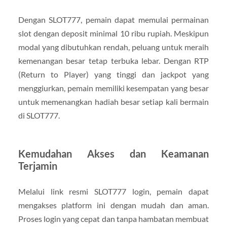
Dengan SLOT777, pemain dapat memulai permainan
slot dengan deposit minimal 10 ribu rupiah. Meskipun
modal yang dibutuhkan rendah, peluang untuk meraih
kemenangan besar tetap terbuka lebar. Dengan RTP
(Return to Player) yang tinggi dan jackpot yang
menggiurkan, pemain memiliki kesempatan yang besar
untuk memenangkan hadiah besar setiap kali bermain
di SLOT777.
Kemudahan Akses dan Keamanan
Terjamin
Melalui link resmi SLOT777 login, pemain dapat
mengakses platform ini dengan mudah dan aman.
Proses login yang cepat dan tanpa hambatan membuat