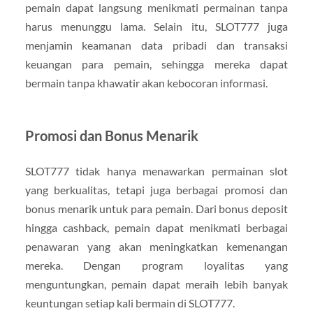
pemain dapat langsung menikmati permainan tanpa
harus menunggu lama. Selain itu, SLOT777 juga
menjamin keamanan data pribadi dan transaksi
keuangan para pemain, sehingga mereka dapat
bermain tanpa khawatir akan kebocoran informasi.
Promosi dan Bonus Menarik
SLOT777 tidak hanya menawarkan permainan slot
yang berkualitas, tetapi juga berbagai promosi dan
bonus menarik untuk para pemain. Dari bonus deposit
hingga cashback, pemain dapat menikmati berbagai
penawaran yang akan meningkatkan kemenangan
mereka. Dengan program loyalitas yang
menguntungkan, pemain dapat meraih lebih banyak
keuntungan setiap kali bermain di SLOT777.