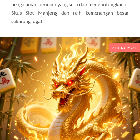
pengalaman bermain yang seru dan menguntungkan di
Situs Slot Mahjong dan raih kemenangan besar
sekarang juga!
STICKY POST