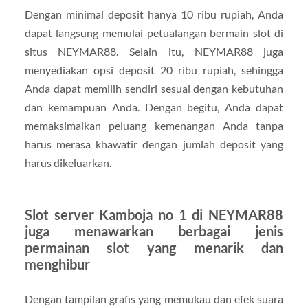
Dengan minimal deposit hanya 10 ribu rupiah, Anda
dapat langsung memulai petualangan bermain slot di
situs NEYMAR88. Selain itu, NEYMAR88 juga
menyediakan opsi deposit 20 ribu rupiah, sehingga
Anda dapat memilih sendiri sesuai dengan kebutuhan
dan kemampuan Anda. Dengan begitu, Anda dapat
memaksimalkan peluang kemenangan Anda tanpa
harus merasa khawatir dengan jumlah deposit yang
harus dikeluarkan.
Slot server Kamboja no 1 di NEYMAR88
juga menawarkan berbagai jenis
permainan slot yang menarik dan
menghibur
Dengan tampilan grafis yang memukau dan efek suara