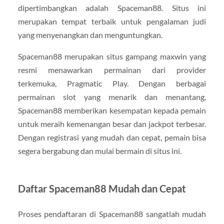
dipertimbangkan adalah Spaceman88. Situs ini
merupakan tempat terbaik untuk pengalaman judi
yang menyenangkan dan menguntungkan.
Spaceman88 merupakan situs gampang maxwin yang
resmi menawarkan permainan dari provider
terkemuka, Pragmatic Play. Dengan berbagai
permainan slot yang menarik dan menantang,
Spaceman88 memberikan kesempatan kepada pemain
untuk meraih kemenangan besar dan jackpot terbesar.
Dengan registrasi yang mudah dan cepat, pemain bisa
segera bergabung dan mulai bermain di situs ini.
Daftar Spaceman88 Mudah dan Cepat
Proses pendaftaran di Spaceman88 sangatlah mudah