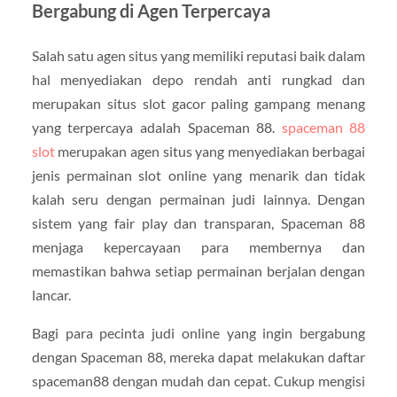
Bergabung di Agen Terpercaya
Salah satu agen situs yang memiliki reputasi baik dalam
hal menyediakan depo rendah anti rungkad dan
merupakan situs slot gacor paling gampang menang
yang terpercaya adalah Spaceman 88.
spaceman 88
slot
merupakan agen situs yang menyediakan berbagai
jenis permainan slot online yang menarik dan tidak
kalah seru dengan permainan judi lainnya. Dengan
sistem yang fair play dan transparan, Spaceman 88
menjaga kepercayaan para membernya dan
memastikan bahwa setiap permainan berjalan dengan
lancar.
Bagi para pecinta judi online yang ingin bergabung
dengan Spaceman 88, mereka dapat melakukan daftar
spaceman88 dengan mudah dan cepat. Cukup mengisi