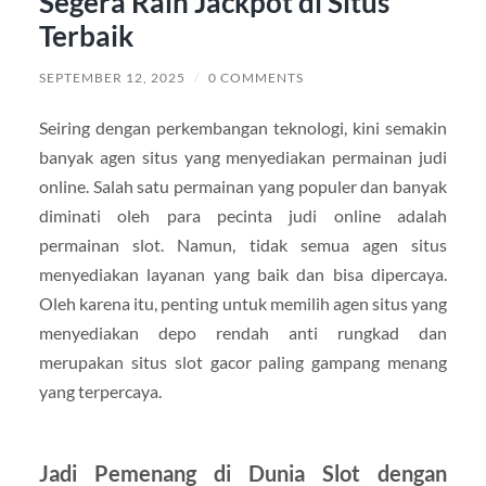
Segera Raih Jackpot di Situs
Terbaik
SEPTEMBER 12, 2025
/
0 COMMENTS
Seiring dengan perkembangan teknologi, kini semakin
banyak agen situs yang menyediakan permainan judi
online. Salah satu permainan yang populer dan banyak
diminati oleh para pecinta judi online adalah
permainan slot. Namun, tidak semua agen situs
menyediakan layanan yang baik dan bisa dipercaya.
Oleh karena itu, penting untuk memilih agen situs yang
menyediakan depo rendah anti rungkad dan
merupakan situs slot gacor paling gampang menang
yang terpercaya.
Jadi Pemenang di Dunia Slot dengan