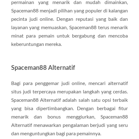
permainan yang menarik dan mudah dimainkan,
Spaceman88 menjadi pilihan yang populer di kalangan
pecinta judi online. Dengan reputasi yang baik dan
layanan yang memuaskan, Spaceman88 terus menarik
minat para pemain untuk bergabung dan mencoba
keberuntungan mereka.
Spaceman88 Alternatif
Bagi para penggemar judi online, mencari alternatif
situs judi terpercaya merupakan langkah yang cerdas.
Spaceman88 Alternatif adalah salah satu opsi terbaik
yang bisa dipertimbangkan. Dengan berbagai fitur
menarik dan bonus menggiurkan, Spaceman88
Alternatif menawarkan pengalaman berjudi yang seru
dan menguntungkan bagi para pemainnya.