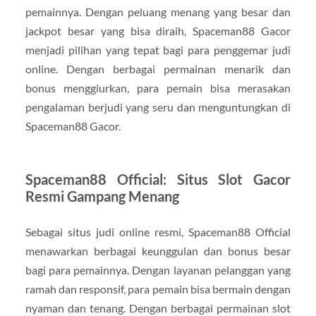
pemainnya. Dengan peluang menang yang besar dan
jackpot besar yang bisa diraih, Spaceman88 Gacor
menjadi pilihan yang tepat bagi para penggemar judi
online. Dengan berbagai permainan menarik dan
bonus menggiurkan, para pemain bisa merasakan
pengalaman berjudi yang seru dan menguntungkan di
Spaceman88 Gacor.
Spaceman88 Official: Situs Slot Gacor
Resmi Gampang Menang
Sebagai situs judi online resmi, Spaceman88 Official
menawarkan berbagai keunggulan dan bonus besar
bagi para pemainnya. Dengan layanan pelanggan yang
ramah dan responsif, para pemain bisa bermain dengan
nyaman dan tenang. Dengan berbagai permainan slot