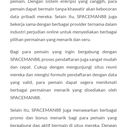
pemain. Dengan sistem enkripsi yang canggih, para
pemain dapat bermain tanpa khawatir akan kebocoran
data pribadi mereka. Selain itu, SPACEMAN88 juga
bekerja sama dengan berbagai provider ternama dalam
industri perjudian online untuk menyediakan berbagai
pilihan permainan yang menarik dan seru.
Bagi para pemain yang ingin bergabung dengan
SPACEMAN88, proses pendaftaran juga sangat mudah
dan cepat. Cukup dengan mengunjungi situs resmi
mereka dan mengisi formulir pendaftaran dengan data
yang valid, para pemain dapat segera menikmati
berbagai permainan menarik yang disediakan oleh
SPACEMAN88.
Selain itu, SPACEMAN88 juga menawarkan berbagai
promo dan bonus menarik bagi para pemain yang
bergabung dan aktif bermain di situs mereka. Dengan