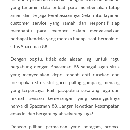
yang terjamin, data pribadi para member akan tetap
aman dan terjaga kerahasiaannya. Selain itu, layanan
customer service yang ramah dan responsif siap
membantu para member dalam menyelesaikan
berbagai kendala yang mereka hadapi saat bermain di
situs Spaceman 88.
Dengan begitu, tidak ada alasan lagi untuk ragu
bergabung dengan Spaceman 88 sebagai agen situs
yang menyediakan depo rendah anti rungkad dan
merupakan situs slot gacor paling gampang menang
yang terpercaya. Raih jackpotmu sekarang juga dan
nikmati sensasi kemenangan yang sesungguhnya
hanya di Spaceman 88. Jangan lewatkan kesempatan
emas ini dan bergabunglah sekarang juga!
Dengan pilihan permainan yang beragam, promo-