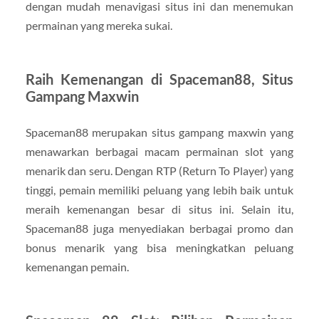
dengan mudah menavigasi situs ini dan menemukan
permainan yang mereka sukai.
Raih Kemenangan di Spaceman88, Situs
Gampang Maxwin
Spaceman88 merupakan situs gampang maxwin yang
menawarkan berbagai macam permainan slot yang
menarik dan seru. Dengan RTP (Return To Player) yang
tinggi, pemain memiliki peluang yang lebih baik untuk
meraih kemenangan besar di situs ini. Selain itu,
Spaceman88 juga menyediakan berbagai promo dan
bonus menarik yang bisa meningkatkan peluang
kemenangan pemain.