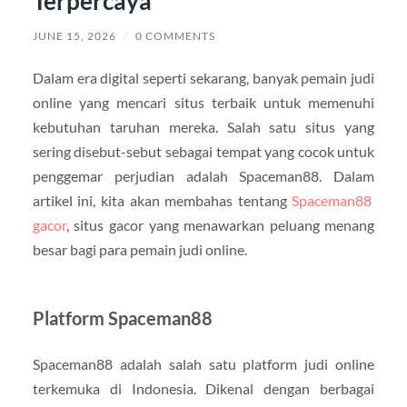
Terpercaya
JUNE 15, 2026
/
0 COMMENTS
Dalam era digital seperti sekarang, banyak pemain judi
online yang mencari situs terbaik untuk memenuhi
kebutuhan taruhan mereka. Salah satu situs yang
sering disebut-sebut sebagai tempat yang cocok untuk
penggemar perjudian adalah Spaceman88. Dalam
artikel ini, kita akan membahas tentang
Spaceman88
gacor
, situs gacor yang menawarkan peluang menang
besar bagi para pemain judi online.
Platform Spaceman88
Spaceman88 adalah salah satu platform judi online
terkemuka di Indonesia. Dikenal dengan berbagai