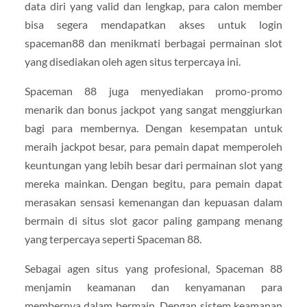
data diri yang valid dan lengkap, para calon member
bisa segera mendapatkan akses untuk login
spaceman88 dan menikmati berbagai permainan slot
yang disediakan oleh agen situs terpercaya ini.
Spaceman 88 juga menyediakan promo-promo
menarik dan bonus jackpot yang sangat menggiurkan
bagi para membernya. Dengan kesempatan untuk
meraih jackpot besar, para pemain dapat memperoleh
keuntungan yang lebih besar dari permainan slot yang
mereka mainkan. Dengan begitu, para pemain dapat
merasakan sensasi kemenangan dan kepuasan dalam
bermain di situs slot gacor paling gampang menang
yang terpercaya seperti Spaceman 88.
Sebagai agen situs yang profesional, Spaceman 88
menjamin keamanan dan kenyamanan para
membernya dalam bermain. Dengan sistem keamanan