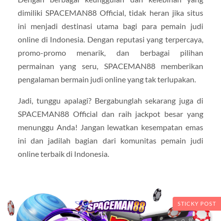
dimiliki SPACEMAN88 Official, tidak heran jika situs
ini menjadi destinasi utama bagi para pemain judi
online di Indonesia. Dengan reputasi yang terpercaya,
promo-promo menarik, dan berbagai pilihan
permainan yang seru, SPACEMAN88 memberikan
pengalaman bermain judi online yang tak terlupakan.
Jadi, tunggu apalagi? Bergabunglah sekarang juga di
SPACEMAN88 Official dan raih jackpot besar yang
menunggu Anda! Jangan lewatkan kesempatan emas
ini dan jadilah bagian dari komunitas pemain judi
online terbaik di Indonesia.
STICKY POST