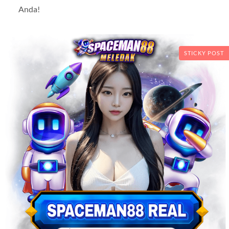
Anda!
STICKY POST