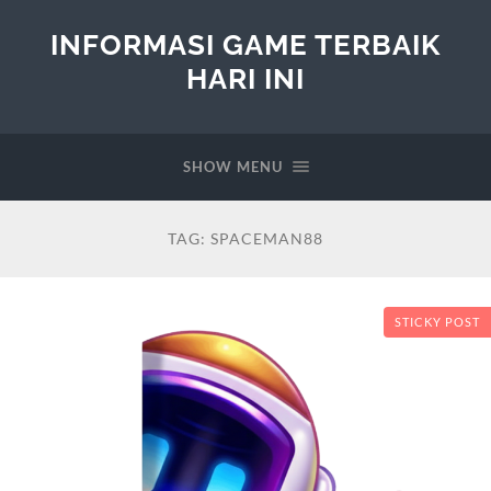
INFORMASI GAME TERBAIK
HARI INI
SHOW MENU
TAG:
SPACEMAN88
STICKY POST