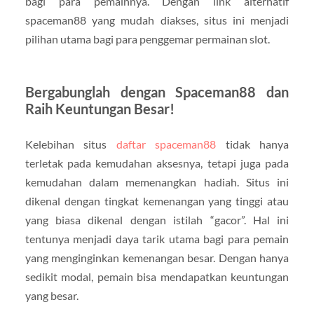
bagi para pemainnya. Dengan link alternatif
spaceman88 yang mudah diakses, situs ini menjadi
pilihan utama bagi para penggemar permainan slot.
Bergabunglah dengan Spaceman88 dan
Raih Keuntungan Besar!
Kelebihan situs
daftar spaceman88
tidak hanya
terletak pada kemudahan aksesnya, tetapi juga pada
kemudahan dalam memenangkan hadiah. Situs ini
dikenal dengan tingkat kemenangan yang tinggi atau
yang biasa dikenal dengan istilah “gacor”. Hal ini
tentunya menjadi daya tarik utama bagi para pemain
yang menginginkan kemenangan besar. Dengan hanya
sedikit modal, pemain bisa mendapatkan keuntungan
yang besar.