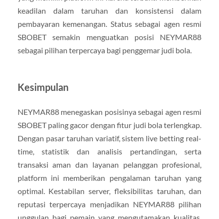
keadilan dalam taruhan dan konsistensi dalam
pembayaran kemenangan. Status sebagai agen resmi
SBOBET semakin menguatkan posisi NEYMAR88
sebagai pilihan terpercaya bagi penggemar judi bola.
Kesimpulan
NEYMAR88 menegaskan posisinya sebagai agen resmi
SBOBET paling gacor dengan fitur judi bola terlengkap.
Dengan pasar taruhan variatif, sistem live betting real-
time, statistik dan analisis pertandingan, serta
transaksi aman dan layanan pelanggan profesional,
platform ini memberikan pengalaman taruhan yang
optimal. Kestabilan server, fleksibilitas taruhan, dan
reputasi terpercaya menjadikan NEYMAR88 pilihan
unggulan bagi pemain yang mengutamakan kualitas,