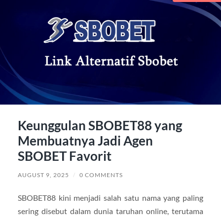
Keunggulan SBOBET88 yang
Membuatnya Jadi Agen
SBOBET Favorit
AUGUST 9, 2025
/
0 COMMENTS
SBOBET88 kini menjadi salah satu nama yang paling
sering disebut dalam dunia taruhan online, terutama