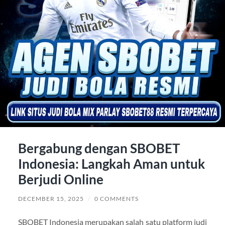
Bergabung dengan SBOBET
Indonesia: Langkah Aman untuk
Berjudi Online
DECEMBER 15, 2025
/
0 COMMENTS
SBOBET Indonesia merupakan salah satu platform judi