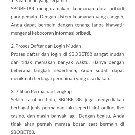
1. Keamanan yang Terjamin
SBOBET88 mengutamakan keamanan data pribadi
para pemain. Dengan sistem keamanan yang canggih,
Anda dapat bermain dengan tenang tanpa khawatir
mengenai kebocoran informasi pribadi.
2. Proses Daftar dan Login Mudah
Proses daftar dan login di SBOBET88 sangat mudah
dan tidak memakan banyak waktu. Hanya dengan
beberapa langkah sederhana, Anda sudah dapat
menikmati berbagai permainan yang disediakan.
3. Pilihan Permainan Lengkap
Selain taruhan bola, SBOBET88 juga menyediakan
berbagai jenis permainan lain seperti slot online, live
casino, dan masih banyak lagi. Dengan begitu, Anda
tidak akan pernah merasa bosan saat bermain di
SBOBET88.