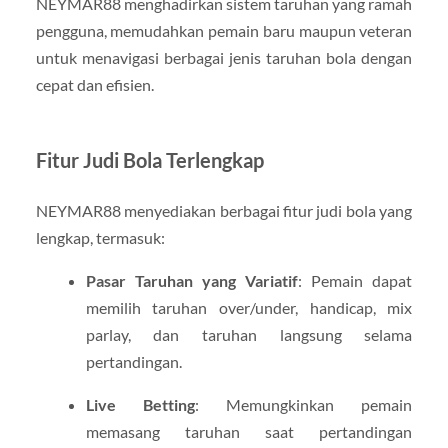
NEYMAR88 menghadirkan sistem taruhan yang ramah
pengguna, memudahkan pemain baru maupun veteran
untuk menavigasi berbagai jenis taruhan bola dengan
cepat dan efisien.
Fitur Judi Bola Terlengkap
NEYMAR88 menyediakan berbagai fitur judi bola yang
lengkap, termasuk:
Pasar Taruhan yang Variatif
: Pemain dapat
memilih taruhan over/under, handicap, mix
parlay, dan taruhan langsung selama
pertandingan.
Live Betting
: Memungkinkan pemain
memasang taruhan saat pertandingan