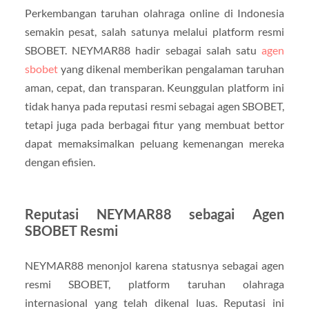
Perkembangan taruhan olahraga online di Indonesia
semakin pesat, salah satunya melalui platform resmi
SBOBET. NEYMAR88 hadir sebagai salah satu
agen
sbobet
yang dikenal memberikan pengalaman taruhan
aman, cepat, dan transparan. Keunggulan platform ini
tidak hanya pada reputasi resmi sebagai agen SBOBET,
tetapi juga pada berbagai fitur yang membuat bettor
dapat memaksimalkan peluang kemenangan mereka
dengan efisien.
Reputasi NEYMAR88 sebagai Agen
SBOBET Resmi
NEYMAR88 menonjol karena statusnya sebagai agen
resmi SBOBET, platform taruhan olahraga
internasional yang telah dikenal luas. Reputasi ini