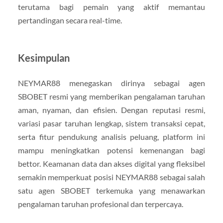
terutama bagi pemain yang aktif memantau
pertandingan secara real-time.
Kesimpulan
NEYMAR88 menegaskan dirinya sebagai agen
SBOBET resmi yang memberikan pengalaman taruhan
aman, nyaman, dan efisien. Dengan reputasi resmi,
variasi pasar taruhan lengkap, sistem transaksi cepat,
serta fitur pendukung analisis peluang, platform ini
mampu meningkatkan potensi kemenangan bagi
bettor. Keamanan data dan akses digital yang fleksibel
semakin memperkuat posisi NEYMAR88 sebagai salah
satu agen SBOBET terkemuka yang menawarkan
pengalaman taruhan profesional dan terpercaya.