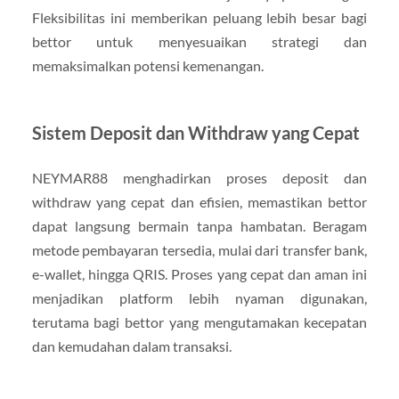
Fleksibilitas ini memberikan peluang lebih besar bagi
bettor untuk menyesuaikan strategi dan
memaksimalkan potensi kemenangan.
Sistem Deposit dan Withdraw yang Cepat
NEYMAR88 menghadirkan proses deposit dan
withdraw yang cepat dan efisien, memastikan bettor
dapat langsung bermain tanpa hambatan. Beragam
metode pembayaran tersedia, mulai dari transfer bank,
e-wallet, hingga QRIS. Proses yang cepat dan aman ini
menjadikan platform lebih nyaman digunakan,
terutama bagi bettor yang mengutamakan kecepatan
dan kemudahan dalam transaksi.