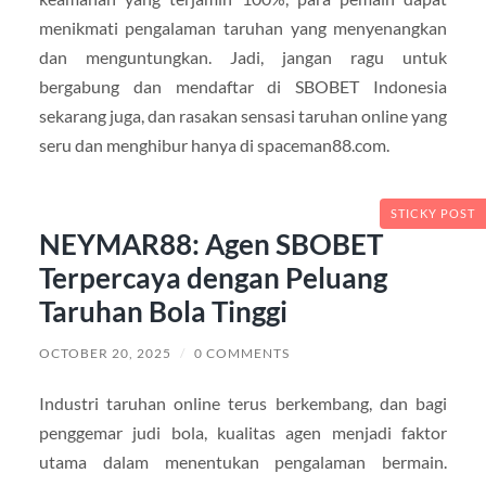
menikmati pengalaman taruhan yang menyenangkan
dan menguntungkan. Jadi, jangan ragu untuk
bergabung dan mendaftar di SBOBET Indonesia
sekarang juga, dan rasakan sensasi taruhan online yang
seru dan menghibur hanya di spaceman88.com.
STICKY POST
NEYMAR88: Agen SBOBET
Terpercaya dengan Peluang
Taruhan Bola Tinggi
OCTOBER 20, 2025
/
0 COMMENTS
Industri taruhan online terus berkembang, dan bagi
penggemar judi bola, kualitas agen menjadi faktor
utama dalam menentukan pengalaman bermain.