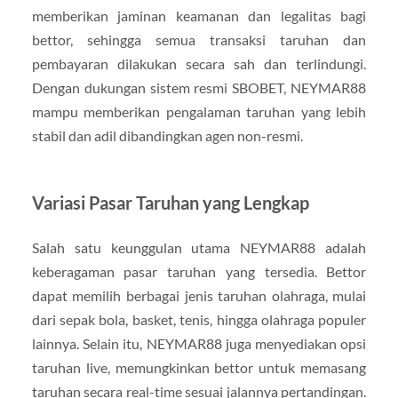
memberikan jaminan keamanan dan legalitas bagi
bettor, sehingga semua transaksi taruhan dan
pembayaran dilakukan secara sah dan terlindungi.
Dengan dukungan sistem resmi SBOBET, NEYMAR88
mampu memberikan pengalaman taruhan yang lebih
stabil dan adil dibandingkan agen non-resmi.
Variasi Pasar Taruhan yang Lengkap
Salah satu keunggulan utama NEYMAR88 adalah
keberagaman pasar taruhan yang tersedia. Bettor
dapat memilih berbagai jenis taruhan olahraga, mulai
dari sepak bola, basket, tenis, hingga olahraga populer
lainnya. Selain itu, NEYMAR88 juga menyediakan opsi
taruhan live, memungkinkan bettor untuk memasang
taruhan secara real-time sesuai jalannya pertandingan.