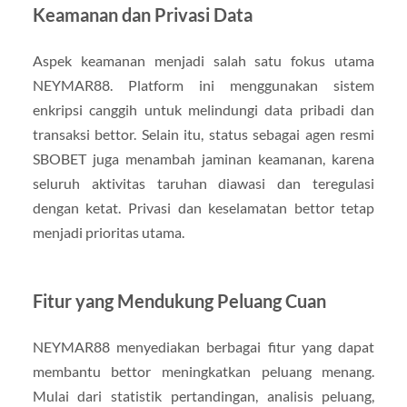
Keamanan dan Privasi Data
Aspek keamanan menjadi salah satu fokus utama
NEYMAR88. Platform ini menggunakan sistem
enkripsi canggih untuk melindungi data pribadi dan
transaksi bettor. Selain itu, status sebagai agen resmi
SBOBET juga menambah jaminan keamanan, karena
seluruh aktivitas taruhan diawasi dan teregulasi
dengan ketat. Privasi dan keselamatan bettor tetap
menjadi prioritas utama.
Fitur yang Mendukung Peluang Cuan
NEYMAR88 menyediakan berbagai fitur yang dapat
membantu bettor meningkatkan peluang menang.
Mulai dari statistik pertandingan, analisis peluang,