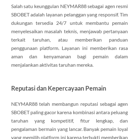
Salah satu keunggulan NEYMAR88 sebagai agen resmi
SBOBET adalah layanan pelanggan yang responsif. Tim
dukungan tersedia 24/7 untuk membantu pemain
menyelesaikan masalah teknis, menjawab pertanyaan
terkait taruhan, atau memberikan panduan
penggunaan platform. Layanan ini memberikan rasa
aman dan kenyamanan bagi pemain dalam
menjalankan aktivitas taruhan mereka.
Reputasi dan Kepercayaan Pemain
NEYMAR88 telah membangun reputasi sebagai agen
SBOBET paling gacor karena kombinasi antara peluang
taruhan yang kompetitif, fitur lengkap, dan
pengalaman bermain yang lancar. Banyak pemain loyal
yang memilih platform ini karena terbukti memberikan