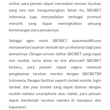
online, para pemain dapat merasakan sensasi taruhan
yang seru dan menguntungkan. Selain itu, SBOBET
Indonesia juga menyediakan berbagai promosi
menarik yang dapat meningkatkan peluang
kemenangan para pemainnya.
Sebagai agen resmi SBOBET, spaceman88.com
menawarkan layanan terbaik dan profesional bagi para
pemainnya. Dengan proses daftar SBOBET yang cepat
dan mudah, serta akses ke link alternatif SBOBET
terbaru, para pemain dapat segera memulai
pengalaman taruhan mereka dengan SBOBET88
Indonesia. Dengan fasilitas seperti sbobet mobile, login
sbobet, dan play sbobet yang dapat diakses dengan
mudah melalui smartphone atau tablet, para pemain
dapat menikmati taruhan mereka di manapun dan
kapanpun.