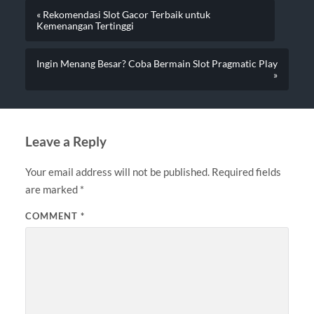
« Rekomendasi Slot Gacor Terbaik untuk
Kemenangan Tertinggi
Ingin Menang Besar? Coba Bermain Slot Pragmatic Play
»
Leave a Reply
Your email address will not be published.
Required fields
are marked
*
COMMENT
*