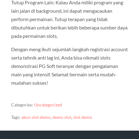
Tutup Program Lain: Kalau Anda miliki program yang
lain jalan di background, ini dapat mengacaukan
perform permainan. Tutup terapan yang tidak
dibutuhkan untuk berikan lebih beberapa sumber daya
pada permainan slots.
Dengan meng ikuti sejumlah langkah registrasi account
serta tehnik anti lag ini, Anda bisa nikmati slots
demonstrasi PG Soft teranyar dengan pengalaman
main yang intensif. Selamat bermain serta mudah-
mudahan sukses!
Categories:
Uncategorized
Tags:
akun slot demo
,
demo slot
,
slot demo