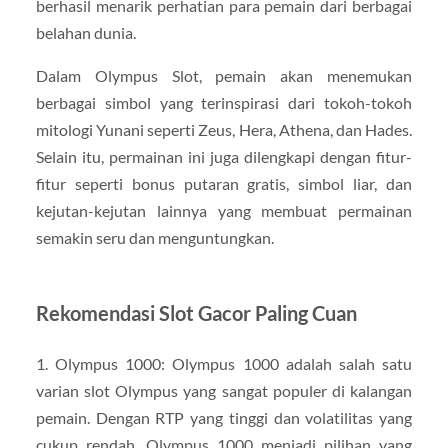
berhasil menarik perhatian para pemain dari berbagai
belahan dunia.
Dalam Olympus Slot, pemain akan menemukan
berbagai simbol yang terinspirasi dari tokoh-tokoh
mitologi Yunani seperti Zeus, Hera, Athena, dan Hades.
Selain itu, permainan ini juga dilengkapi dengan fitur-
fitur seperti bonus putaran gratis, simbol liar, dan
kejutan-kejutan lainnya yang membuat permainan
semakin seru dan menguntungkan.
Rekomendasi Slot Gacor Paling Cuan
1. Olympus 1000: Olympus 1000 adalah salah satu
varian slot Olympus yang sangat populer di kalangan
pemain. Dengan RTP yang tinggi dan volatilitas yang
cukup rendah, Olympus 1000 menjadi pilihan yang