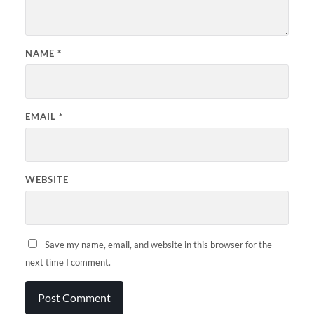
NAME
*
EMAIL
*
WEBSITE
Save my name, email, and website in this browser for the
next time I comment.