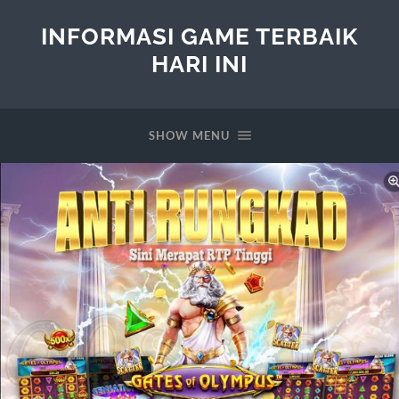
INFORMASI GAME TERBAIK
HARI INI
SHOW MENU