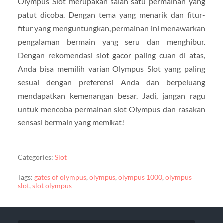
Olympus Slot merupakan salah satu permainan yang
patut dicoba. Dengan tema yang menarik dan fitur-
fitur yang menguntungkan, permainan ini menawarkan
pengalaman bermain yang seru dan menghibur.
Dengan rekomendasi slot gacor paling cuan di atas,
Anda bisa memilih varian Olympus Slot yang paling
sesuai dengan preferensi Anda dan berpeluang
mendapatkan kemenangan besar. Jadi, jangan ragu
untuk mencoba permainan slot Olympus dan rasakan
sensasi bermain yang memikat!
Categories:
Slot
Tags:
gates of olympus
,
olympus
,
olympus 1000
,
olympus
slot
,
slot olympus