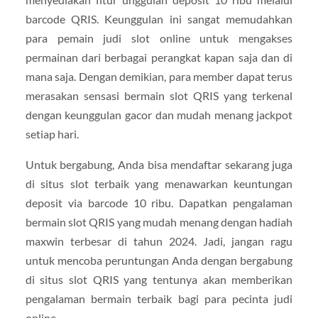
barcode QRIS. Keunggulan ini sangat memudahkan
para pemain judi slot online untuk mengakses
permainan dari berbagai perangkat kapan saja dan di
mana saja. Dengan demikian, para member dapat terus
merasakan sensasi bermain slot QRIS yang terkenal
dengan keunggulan gacor dan mudah menang jackpot
setiap hari.
Untuk bergabung, Anda bisa mendaftar sekarang juga
di situs slot terbaik yang menawarkan keuntungan
deposit via barcode 10 ribu. Dapatkan pengalaman
bermain slot QRIS yang mudah menang dengan hadiah
maxwin terbesar di tahun 2024. Jadi, jangan ragu
untuk mencoba peruntungan Anda dengan bergabung
di situs slot QRIS yang tentunya akan memberikan
pengalaman bermain terbaik bagi para pecinta judi
online.