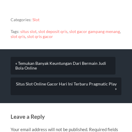
Categories:
Slot
Tags:
situs slot
,
slot deposit qris
,
slot gacor gampang menang
,
slot qris
,
slot qris gacor
« Temukan Banyak Keuntungan Dari Bermain Judi
Bola Online
Situs Slot Online Gacor Hari Ini Terbaru Pragmatic Play
»
Leave a Reply
Your email address will not be published.
Required fields