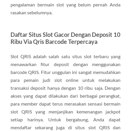
pengalaman bermain slot yang belum pernah Anda
rasakan sebelumnya.
Daftar Situs Slot Gacor Dengan Deposit 10
Ribu Via Qris Barcode Terpercaya
Slot QRIS adalah salah satu situs slot terbaru yang
menawarkan fitur deposit dengan menggunakan
barcode QRIS. Fitur unggulan ini sangat memudahkan
para pemain judi slot online untuk melakukan
transaksi deposit hanya dengan 10 ribu saja. Dengan
akses yang dapat dilakukan dari berbagai perangkat,
para member dapat terus merasakan sensasi bermain
slot QRIS yang menjanjikan kemenangan jackpot
setiap harinya. Untuk bergabung, Anda dapat
mendaftar sekarang juga di situs slot QRIS dan