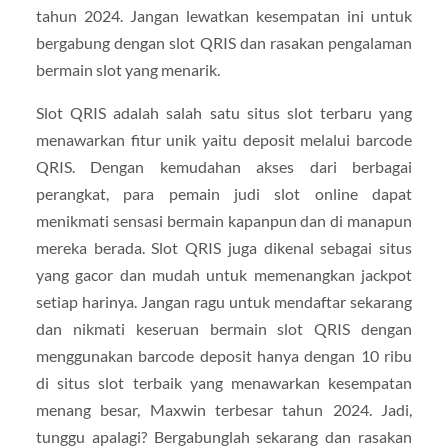
tahun 2024. Jangan lewatkan kesempatan ini untuk
bergabung dengan slot QRIS dan rasakan pengalaman
bermain slot yang menarik.
Slot QRIS adalah salah satu situs slot terbaru yang
menawarkan fitur unik yaitu deposit melalui barcode
QRIS. Dengan kemudahan akses dari berbagai
perangkat, para pemain judi slot online dapat
menikmati sensasi bermain kapanpun dan di manapun
mereka berada. Slot QRIS juga dikenal sebagai situs
yang gacor dan mudah untuk memenangkan jackpot
setiap harinya. Jangan ragu untuk mendaftar sekarang
dan nikmati keseruan bermain slot QRIS dengan
menggunakan barcode deposit hanya dengan 10 ribu
di situs slot terbaik yang menawarkan kesempatan
menang besar, Maxwin terbesar tahun 2024. Jadi,
tunggu apalagi? Bergabunglah sekarang dan rasakan