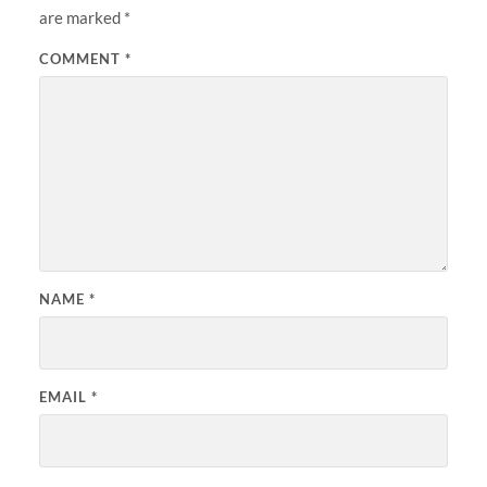
are marked
*
COMMENT
*
NAME
*
EMAIL
*