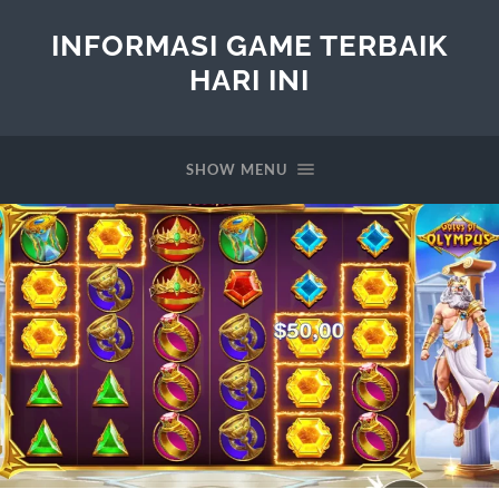
INFORMASI GAME TERBAIK
HARI INI
SHOW MENU