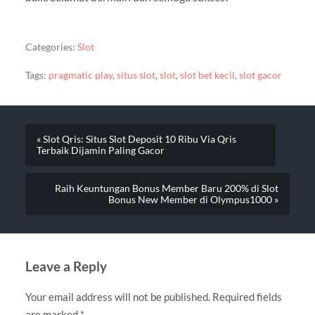
Categories:
Slot
Tags:
pragmatic play
,
situs slot
,
slot
,
slot bet kecil
,
slot gacor
« Slot Qris: Situs Slot Deposit 10 Ribu Via Qris
Terbaik Dijamin Paling Gacor
Raih Keuntungan Bonus Member Baru 200% di Slot
Bonus New Member di Olympus1000 »
Leave a Reply
Your email address will not be published.
Required fields
are marked
*