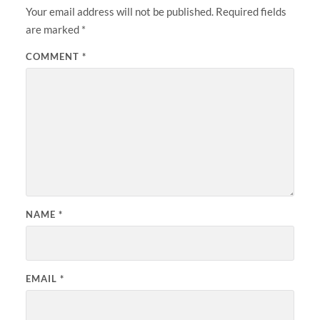
Your email address will not be published.
Required fields
are marked
*
COMMENT
*
NAME
*
EMAIL
*