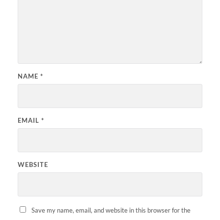
NAME
*
EMAIL
*
WEBSITE
Save my name, email, and website in this browser for the