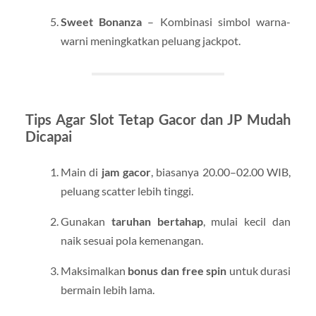
Sweet Bonanza
– Kombinasi simbol warna-
warni meningkatkan peluang jackpot.
Tips Agar Slot Tetap Gacor dan JP Mudah
Dicapai
Main di
jam gacor
, biasanya 20.00–02.00 WIB,
peluang scatter lebih tinggi.
Gunakan
taruhan bertahap
, mulai kecil dan
naik sesuai pola kemenangan.
Maksimalkan
bonus dan free spin
untuk durasi
bermain lebih lama.