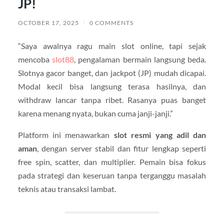
JP!
OCTOBER 17, 2025
/
0 COMMENTS
“Saya awalnya ragu main slot online, tapi sejak
mencoba
slot88
, pengalaman bermain langsung beda.
Slotnya gacor banget, dan jackpot (JP) mudah dicapai.
Modal kecil bisa langsung terasa hasilnya, dan
withdraw lancar tanpa ribet. Rasanya puas banget
karena menang nyata, bukan cuma janji-janji.”
Platform ini menawarkan
slot resmi yang adil dan
aman
, dengan server stabil dan fitur lengkap seperti
free spin, scatter, dan multiplier. Pemain bisa fokus
pada strategi dan keseruan tanpa terganggu masalah
teknis atau transaksi lambat.