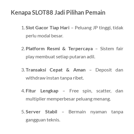
Kenapa SLOT88 Jadi Pilihan Pemain
Slot Gacor Tiap Hari
– Peluang JP tinggi, tidak
perlu modal besar.
Platform Resmi & Terpercaya
– Sistem fair
play membuat setiap putaran adil.
Transaksi Cepat & Aman
– Deposit dan
withdraw instan tanpa ribet.
Fitur Lengkap
– Free spin, scatter, dan
multiplier memperbesar peluang menang.
Server Stabil
– Bermain nyaman tanpa
gangguan teknis.