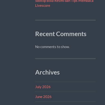
Sbotop Bola Resmi dan Tips Membaca
Livescore
Recent Comments
No comments to show.
Archives
July 2026
June 2026