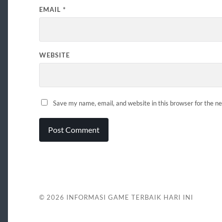
EMAIL
*
WEBSITE
Save my name, email, and website in this browser for the n
© 2026
INFORMASI GAME TERBAIK HARI INI