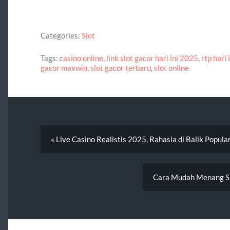
Categories:
Slot
Tags:
casino online
,
link slot gacor hari ini 2025
,
rtp hari 
gacor maxwin
,
slot gacor terbaru
,
slot online
« Live Casino Realistis 2025, Rahasia di Balik Popula
Cara Mudah Menang Slo