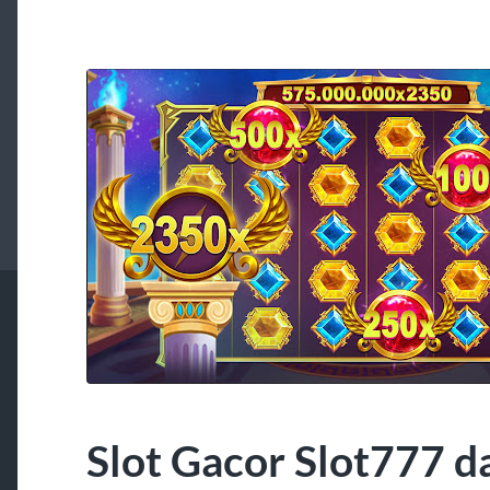
Slot Gacor Slot777 d