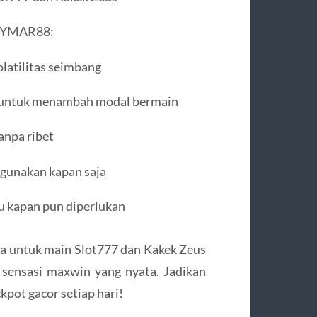
NEYMAR88:
latilitas seimbang
t untuk menambah modal bermain
anpa ribet
igunakan kapan saja
u kapan pun diperlukan
 untuk main Slot777 dan Kakek Zeus
sensasi maxwin yang nyata. Jadikan
kpot gacor setiap hari!