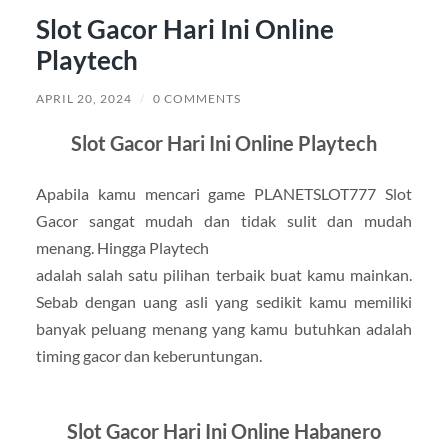
Slot Gacor Hari Ini Online
Playtech
APRIL 20, 2024
/
0 COMMENTS
Slot Gacor Hari Ini Online Playtech
Apabila kamu mencari game PLANETSLOT777 Slot
Gacor sangat mudah dan tidak sulit dan mudah
menang. Hingga Playtech
adalah salah satu pilihan terbaik buat kamu mainkan.
Sebab dengan uang asli yang sedikit kamu memiliki
banyak peluang menang yang kamu butuhkan adalah
timing gacor dan keberuntungan.
Slot Gacor Hari Ini Online Habanero