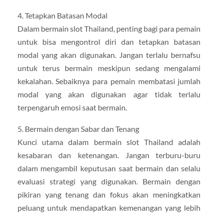
4. Tetapkan Batasan Modal
Dalam bermain slot Thailand, penting bagi para pemain
untuk bisa mengontrol diri dan tetapkan batasan
modal yang akan digunakan. Jangan terlalu bernafsu
untuk terus bermain meskipun sedang mengalami
kekalahan. Sebaiknya para pemain membatasi jumlah
modal yang akan digunakan agar tidak terlalu
terpengaruh emosi saat bermain.
5. Bermain dengan Sabar dan Tenang
Kunci utama dalam bermain slot Thailand adalah
kesabaran dan ketenangan. Jangan terburu-buru
dalam mengambil keputusan saat bermain dan selalu
evaluasi strategi yang digunakan. Bermain dengan
pikiran yang tenang dan fokus akan meningkatkan
peluang untuk mendapatkan kemenangan yang lebih