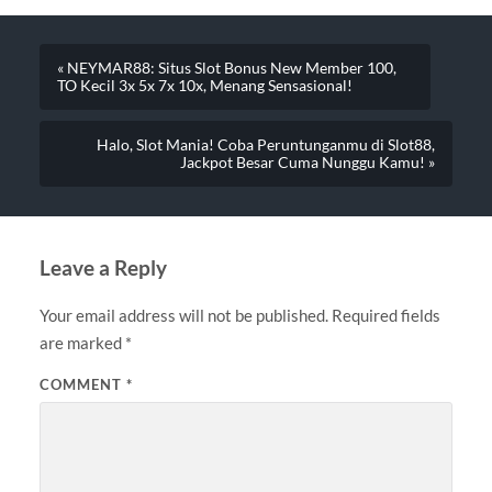
« NEYMAR88: Situs Slot Bonus New Member 100,
TO Kecil 3x 5x 7x 10x, Menang Sensasional!
Halo, Slot Mania! Coba Peruntunganmu di Slot88,
Jackpot Besar Cuma Nunggu Kamu! »
Leave a Reply
Your email address will not be published.
Required fields
are marked
*
COMMENT
*