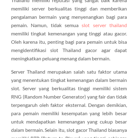
Thailand memiliki reputasi yang sangat baik karena
memiliki server berkualitas tinggi dan memberikan
pengalaman bermain yang menyenangkan bagi para
pemain. Namun, tidak semua
slot server thailand
memiliki tingkat kemenangan yang tinggi atau gacor.
Oleh karena itu, penting bagi para pemain untuk bisa
mengidentifikasi slot Thailand gacor agar dapat
meningkatkan peluang menang dalam bermain.
Server Thailand merupakan salah satu faktor utama
yang menentukan tingkat kemenangan dalam bermain
slot. Server yang berkualitas tinggi memiliki sistem
RNG (Random Number Generator) yang fair dan tidak
terpengaruh oleh faktor eksternal. Dengan demikian,
para pemain memiliki kesempatan yang lebih besar
untuk mendapatkan kemenangan yang cukup besar
dalam bermain. Selain itu, slot gacor Thailand biasanya