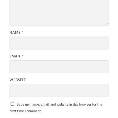
NAME
*
EMAIL
*
WEBSITE
Save my name, email, and website in this browser for the
next time I comment.