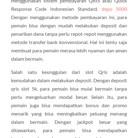
menggunakan sistem pembayaran QRIS atau Quick
Response Code Indonesian Standard.
depo 5000
Dengan menggunakan metode pembayaran ini, para
pemain bisa dengan mudah melakukan deposit dan
penarikan dana tanpa perlu repot-repot menggunakan
metode transfer bank konvensional. Hal ini tentu saja
membuat para pemain merasa lebih nyaman dan aman
dalam bermain.
Salah satu keunggulan dari slot Qris adalah
kemudahan dalam melakukan deposit. Dengan deposit
qris slot 5k, para pemain bisa mulai bermain tanpa
perlu mengeluarkan modal besar. Selain itu, para
pemain juga bisa mendapatkan bonus dan promo
menarik yang bisa meningkatkan peluang menang
dalam bermain. Dengan jackpot besar yang
ditawarkan, para pemain bisa mendapatkan