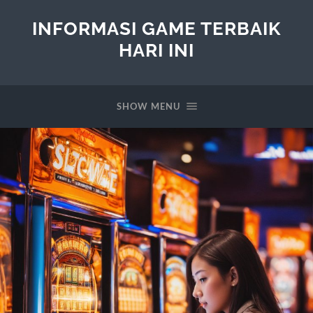
INFORMASI GAME TERBAIK
HARI INI
SHOW MENU