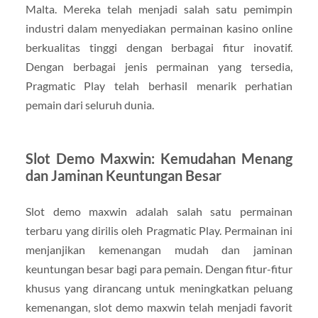
Malta. Mereka telah menjadi salah satu pemimpin
industri dalam menyediakan permainan kasino online
berkualitas tinggi dengan berbagai fitur inovatif.
Dengan berbagai jenis permainan yang tersedia,
Pragmatic Play telah berhasil menarik perhatian
pemain dari seluruh dunia.
Slot Demo Maxwin: Kemudahan Menang
dan Jaminan Keuntungan Besar
Slot demo maxwin adalah salah satu permainan
terbaru yang dirilis oleh Pragmatic Play. Permainan ini
menjanjikan kemenangan mudah dan jaminan
keuntungan besar bagi para pemain. Dengan fitur-fitur
khusus yang dirancang untuk meningkatkan peluang
kemenangan, slot demo maxwin telah menjadi favorit