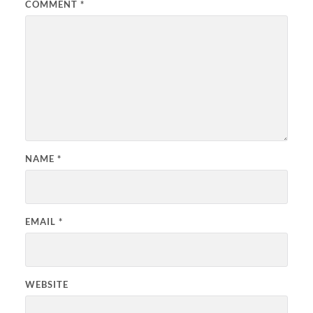
COMMENT
*
NAME
*
EMAIL
*
WEBSITE