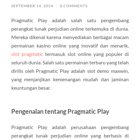
SEPTEMBER 14, 2024
/
0 COMMENTS
Pragmatic Play adalah salah satu pengembang
perangkat lunak perjudian online terkemuka di dunia.
Mereka dikenal karena menyediakan berbagai macam
permainan kasino online yang inovatif dan menarik,
slot pragmatic
termasuk slot online yang populer di
seluruh dunia. Salah satu permainan terbaru yang telah
dirilis oleh Pragmatic Play adalah slot demo maxwin,
yang menjanjikan kemenangan mudah dan jaminan
keuntungan besar.
Pengenalan tentang Pragmatic Play
Pragmatic Play adalah perusahaan pengembang
perangkat lunak perjudian online yang berbasis di