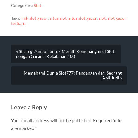
Categories:
Slot
Tags:
link slot gacor
,
situs slot
,
situs slot gacor
,
slot
,
slot gacor
terbaru
« Strategi Ampuh untuk Meraih Kemenangan di Slot
dengan Garansi Kekalahan 100
Memahami Dunia Slot777: Pandangan dari Seorang
Ahli Judi »
Leave a Reply
Your email address will not be published.
Required fields
are marked
*