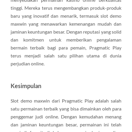
tinggi. Mereka terus mengembangkan produk-produk
baru yang inovatif dan menarik, termasuk slot demo
maxwin yang menawarkan kemenangan mudah dan
jaminan keuntungan besar. Dengan reputasi yang solid
dan komitmen untuk memberikan pengalaman
bermain terbaik bagi para pemain, Pragmatic Play
terus menjadi salah satu pilihan utama di dunia
perjudian online.
Kesimpulan
Slot demo maxwin dari Pragmatic Play adalah salah
satu permainan terbaik yang bisa dimainkan oleh para
penggemar judi online. Dengan kemudahan menang
dan jaminan keuntungan besar, permainan ini telah