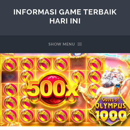
INFORMASI GAME TERBAIK
HARI INI
SHOW MENU