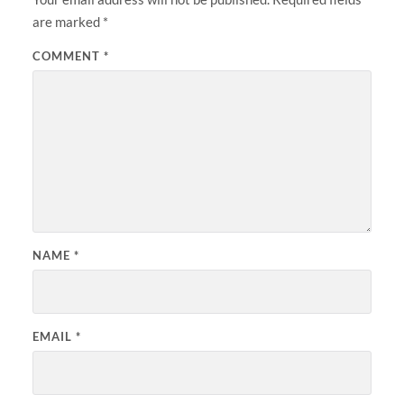
are marked
*
COMMENT
*
NAME
*
EMAIL
*