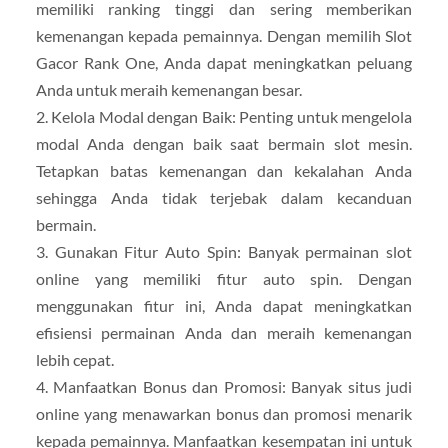
memiliki ranking tinggi dan sering memberikan
kemenangan kepada pemainnya. Dengan memilih Slot
Gacor Rank One, Anda dapat meningkatkan peluang
Anda untuk meraih kemenangan besar.
2. Kelola Modal dengan Baik: Penting untuk mengelola
modal Anda dengan baik saat bermain slot mesin.
Tetapkan batas kemenangan dan kekalahan Anda
sehingga Anda tidak terjebak dalam kecanduan
bermain.
3. Gunakan Fitur Auto Spin: Banyak permainan slot
online yang memiliki fitur auto spin. Dengan
menggunakan fitur ini, Anda dapat meningkatkan
efisiensi permainan Anda dan meraih kemenangan
lebih cepat.
4. Manfaatkan Bonus dan Promosi: Banyak situs judi
online yang menawarkan bonus dan promosi menarik
kepada pemainnya. Manfaatkan kesempatan ini untuk