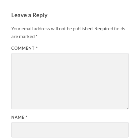
Leave a Reply
Your email address will not be published.
Required fields
are marked
*
COMMENT
*
NAME
*