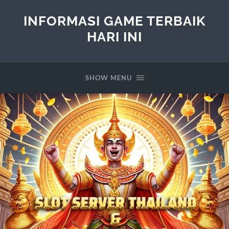
INFORMASI GAME TERBAIK
HARI INI
SHOW MENU