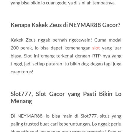
yang bisa bikin lo cuan gede, ya di sinilah tempatnya.
Kenapa Kakek Zeus di NEYMAR88 Gacor?
Kakek Zeus nggak pernah ngecewain! Cuma modal
200 perak, lo bisa dapet kemenangan
slot
yang luar
biasa. Slot ini emang terkenal dengan RTP-nya yang
tinggi, jadi setiap putaran itu bikin deg-degan tapi juga
cuan terus!
Slot777, Slot Gacor yang Pasti Bikin Lo
Menang
Di NEYMAR88, lo bisa main di Slot777, situs yang
paling trusted buat cari keberuntungan. Lo nggak perlu
khawatir soal keamanan atau proses transaksi. Semua