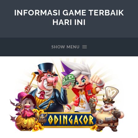
INFORMASI GAME TERBAIK
HARI INI
SHOW MENU