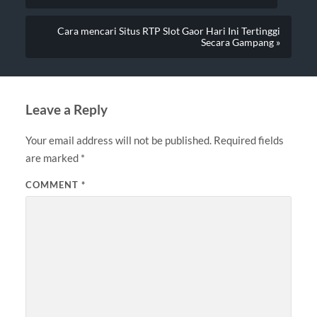
Cara mencari Situs RTP Slot Gaor Hari Ini Tertinggi
Secara Gampang »
Leave a Reply
Your email address will not be published.
Required fields
are marked
*
COMMENT
*