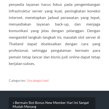
penyedia layanan harus fokus pada pengembangan
infrastruktur server yang kuat, peningkatan koneksi
internet, menetapkan jadwal perawatan yang tepat,
menyediakan layanan back-up, dan menjaga
komunikasi yang jelas dengan pelanggan. Dengan
mengambil langkah-langkah ini, masalah slot server di
Thailand dapat diselesaikan dengan cara yang
profesional, sehingga pengalaman bermain para
pemain tetap lancar dan bisnis judi online dapat tetap
berjalan sukses.
Categories:
Uncategorized
« Bermain Slot Bonus New Member Hari Ini Sangat
Mudah Menang