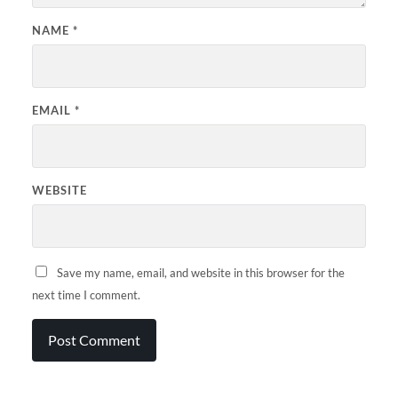
NAME
*
EMAIL
*
WEBSITE
Save my name, email, and website in this browser for the
next time I comment.