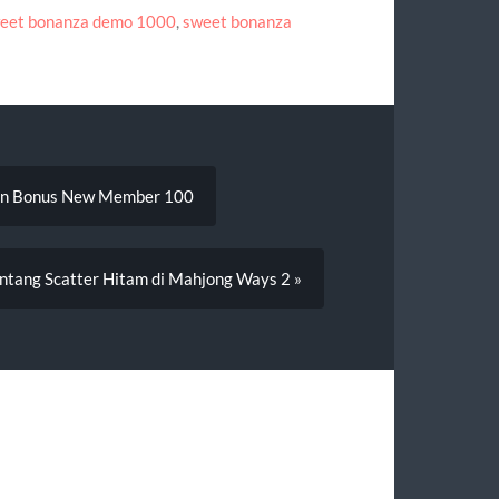
eet bonanza demo 1000
,
sweet bonanza
gan Bonus New Member 100
entang Scatter Hitam di Mahjong Ways 2 »