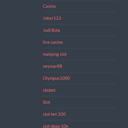
Casino
Joker123
Judi Bola
live casino
mahjong slot
neymar88
Olympus1000
sbobet
Slot
slot bet 200
slot depo 10k