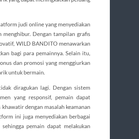
atform judi online yang menyediakan
 menghibur. Dengan tampilan grafis
 inovatif, WILD BANDITO menawarkan
an bagi para pemainnya. Selain itu,
onus dan promosi yang menggiurkan
rik untuk bermain.
 tidak diragukan lagi. Dengan sistem
men yang responsif, pemain dapat
s khawatir dengan masalah keamanan
atform ini juga menyediakan berbagai
 sehingga pemain dapat melakukan