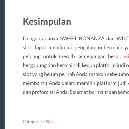
Kesimpulan
Dengan adanya SWEET BONANZA dan WILD B
slot dapat menikmati pengalaman bermain ya
peluang untuk meraih kemenangan besar.
wi
bergabung dan bermain di kedua platform judi o
slot yang belum pernah Anda rasakan sebelumny
membantu Anda dalam memilih platform judi o
dan preferensi Anda. Selamat bermain dan semo
Categories:
Slot