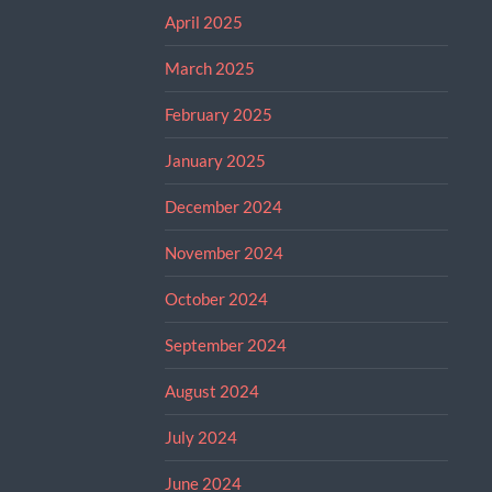
April 2025
March 2025
February 2025
January 2025
December 2024
November 2024
October 2024
September 2024
August 2024
July 2024
June 2024