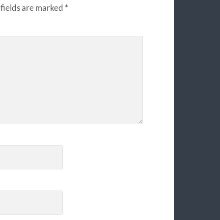
fields are marked
*