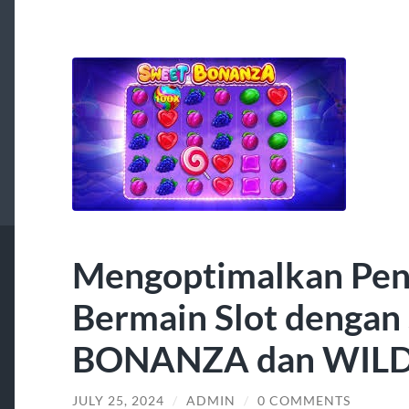
Mengoptimalkan Pe
Bermain Slot denga
BONANZA dan WIL
JULY 25, 2024
/
ADMIN
/
0 COMMENTS