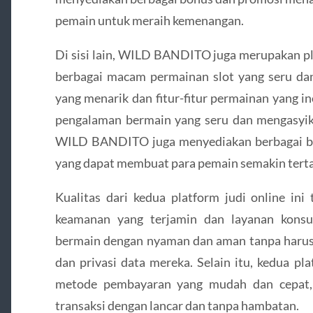
pemain untuk meraih kemenangan.
Di sisi lain, WILD BANDITO juga merupakan pl
berbagai macam permainan slot yang seru dan
yang menarik dan fitur-fitur permainan yang
pengalaman bermain yang seru dan mengasyikk
WILD BANDITO juga menyediakan berbagai b
yang dapat membuat para pemain semakin terta
Kualitas dari kedua platform judi online ini
keamanan yang terjamin dan layanan konsu
bermain dengan nyaman dan aman tanpa haru
dan privasi data mereka. Selain itu, kedua pl
metode pembayaran yang mudah dan cepat,
transaksi dengan lancar dan tanpa hambatan.