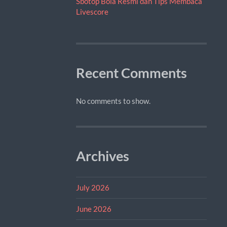
Sbotop Bola Resmi dan Tips Membaca
Livescore
Recent Comments
No comments to show.
Archives
July 2026
June 2026