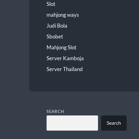
Slot
mahjong ways
Judi Bola
Sbobet
Mahjong Slot
Server Kamboja
Server Thailand
SEARCH
Search