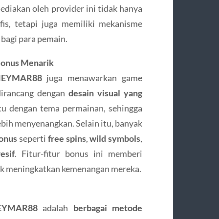
ediakan oleh provider ini tidak hanya
fis, tetapi juga memiliki mekanisme
bagi para pemain.
Bonus Menarik
EYMAR88
juga menawarkan game
dirancang dengan
desain visual yang
atu dengan tema permainan, sehingga
ih menyenangkan. Selain itu, banyak
bonus
seperti
free spins
,
wild symbols
,
esif
. Fitur-fitur bonus ini memberi
tuk meningkatkan kemenangan mereka.
EYMAR88
adalah
berbagai metode