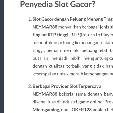
Penyedia Slot Gacor?
Slot Gacor dengan Peluang Menang Ting
NEYMAR88
menyajikan berbagai jenis
s
tingkat RTP tinggi
. RTP (Return to Playe
menentukan peluang kemenangan dalam 
tinggi, pemain memiliki peluang lebih
putaran menjadi lebih menguntung
dengan kualitas terbaik yang tidak ha
kesempatan untuk meraih kemenangan be
Berbagai Provider Slot Terpercaya
NEYMAR88
bekerja sama dengan ban
dikenal luas di industri game online. Pro
Microgaming
, dan
JOKER123
adalah be