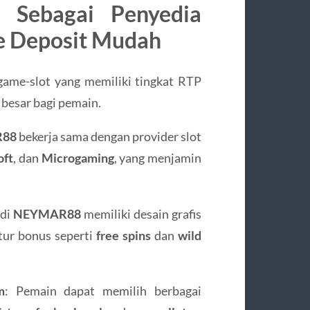
Sebagai Penyedia
e Deposit Mudah
 game-slot yang memiliki tingkat RTP
besar bagi pemain.
88
bekerja sama dengan provider slot
oft
, dan
Microgaming
, yang menjamin
 di
NEYMAR88
memiliki desain grafis
tur bonus seperti
free spins
dan
wild
m
: Pemain dapat memilih berbagai