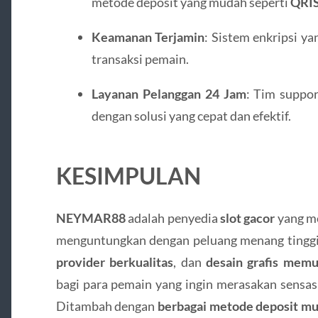
metode deposit yang mudah seperti
QRI
Keamanan Terjamin
: Sistem enkripsi y
transaksi pemain.
Layanan Pelanggan 24 Jam
: Tim suppo
dengan solusi yang cepat dan efektif.
KESIMPULAN
NEYMAR88
adalah penyedia
slot gacor
yang m
menguntungkan dengan peluang menang tingg
provider berkualitas
, dan
desain grafis mem
bagi para pemain yang ingin merasakan sensas
Ditambah dengan
berbagai metode deposit m