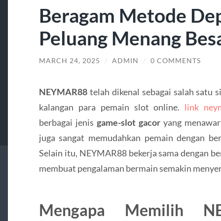
Beragam Metode Dep
Peluang Menang Bes
MARCH 24, 2025
/
ADMIN
/
0 COMMENTS
NEYMAR88
telah dikenal sebagai salah satu s
kalangan para pemain slot online.
link ney
berbagai jenis
game-slot gacor
yang menawa
juga sangat memudahkan pemain dengan be
Selain itu, NEYMAR88 bekerja sama dengan be
membuat pengalaman bermain semakin menye
Mengapa Memilih N