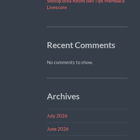
Sbotop Bola Resmi dan Tips Membaca
Livescore
Recent Comments
No comments to show.
Archives
July 2026
June 2026