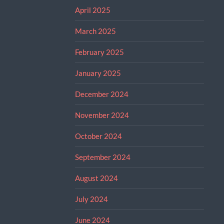
April 2025
March 2025
February 2025
January 2025
December 2024
November 2024
October 2024
September 2024
August 2024
July 2024
June 2024