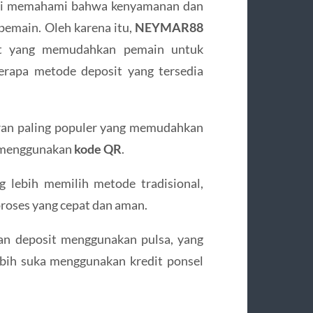
 ini memahami bahwa kenyamanan dan
 pemain. Oleh karena itu,
NEYMAR88
it yang memudahkan pemain untuk
rapa metode deposit yang tersedia
ran paling populer yang memudahkan
i menggunakan
kode QR
.
 lebih memilih metode tradisional,
proses yang cepat dan aman.
an deposit menggunakan pulsa, yang
ebih suka menggunakan kredit ponsel