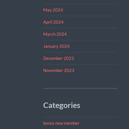
May 2024
April 2024
March 2024
January 2024
December 2023
November 2023
Categories
bonus new member