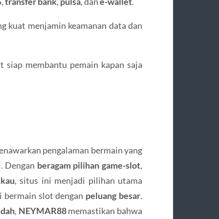
S
,
transfer bank
,
pulsa
, dan
e-wallet
.
ang kuat menjamin keamanan data dan
rt siap membantu pemain kapan saja
enawarkan pengalaman bermain yang
i. Dengan
beragam pilihan game-slot
,
ukau
, situs ini menjadi pilihan utama
i bermain slot dengan
peluang besar
.
udah
,
NEYMAR88
memastikan bahwa