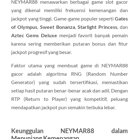
NEYMAR88 menawarkan berbagai game slot gacor
yang dikenal memiliki frekuensi kemenangan dan
jackpot yang tinggi. Game-game populer seperti
Gates
of Olympus
,
Sweet Bonanza
,
Starlight Princess
, dan
Aztec Gems Deluxe
menjadi favorit banyak pemain
karena sering memberikan putaran bonus dan fitur
jackpot progresif yang besar.
Faktor utama yang membuat game di NEYMAR88
gacor adalah algoritma RNG (Random Number
Generator) yang sudah tersertifikasi, memastikan
setiap hasil putaran benar-benar acak dan adil. Dengan
RTP (Return to Player) yang kompetitif, peluang
mendapatkan jackpot pun semakin terbuka lebar.
Keunggulan NEYMAR88 dalam
Menunjang Kemenangan