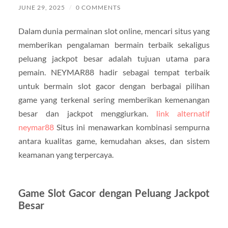
JUNE 29, 2025
/
0 COMMENTS
Dalam dunia permainan slot online, mencari situs yang
memberikan pengalaman bermain terbaik sekaligus
peluang jackpot besar adalah tujuan utama para
pemain. NEYMAR88 hadir sebagai tempat terbaik
untuk bermain slot gacor dengan berbagai pilihan
game yang terkenal sering memberikan kemenangan
besar dan jackpot menggiurkan.
link alternatif
neymar88
Situs ini menawarkan kombinasi sempurna
antara kualitas game, kemudahan akses, dan sistem
keamanan yang terpercaya.
Game Slot Gacor dengan Peluang Jackpot
Besar