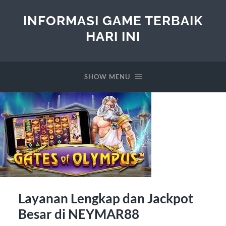
INFORMASI GAME TERBAIK
HARI INI
SHOW MENU
Layanan Lengkap dan Jackpot
Besar di NEYMAR88