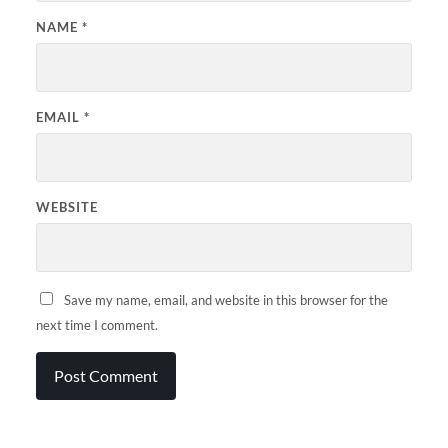
NAME
*
EMAIL
*
WEBSITE
Save my name, email, and website in this browser for the
next time I comment.