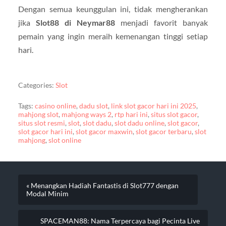
Dengan semua keunggulan ini, tidak mengherankan
jika
Slot88 di Neymar88
menjadi favorit banyak
pemain yang ingin meraih kemenangan tinggi setiap
hari.
Categories:
Slot
Tags:
casino online
,
dadu slot
,
link slot gacor hari ini 2025
,
mahjong slot
,
mahjong ways 2
,
rtp hari ini
,
situs slot gacor
,
situs slot resmi
,
slot
,
slot dadu
,
slot dadu online
,
slot gacor
,
slot gacor hari ini
,
slot gacor maxwin
,
slot gacor terbaru
,
slot
mahjong
,
slot online
« Menangkan Hadiah Fantastis di Slot777 dengan
Modal Minim
SPACEMAN88: Nama Terpercaya bagi Pecinta Live