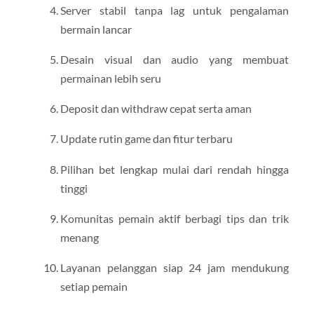
Server stabil tanpa lag untuk pengalaman
bermain lancar
Desain visual dan audio yang membuat
permainan lebih seru
Deposit dan withdraw cepat serta aman
Update rutin game dan fitur terbaru
Pilihan bet lengkap mulai dari rendah hingga
tinggi
Komunitas pemain aktif berbagi tips dan trik
menang
Layanan pelanggan siap 24 jam mendukung
setiap pemain