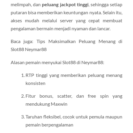
melimpah, dan
peluang jackpot tinggi
, sehingga setiap
putaran bisa memberikan keuntungan nyata. Selain itu,
akses mudah melalui server yang cepat membuat
pengalaman bermain menjadi nyaman dan lancar.
Baca juga: Tips Maksimalkan Peluang Menang di
Slot88 Neymar88
Alasan pemain menyukai Slot88 di Neymar88:
RTP tinggi yang memberikan peluang menang
konsisten
Fitur bonus, scatter, dan free spin yang
mendukung Maxwin
Taruhan fleksibel, cocok untuk pemula maupun
pemain berpengalaman