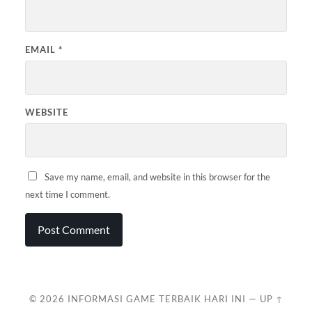
EMAIL
*
WEBSITE
Save my name, email, and website in this browser for the
next time I comment.
© 2026
INFORMASI GAME TERBAIK HARI INI
—
UP ↑