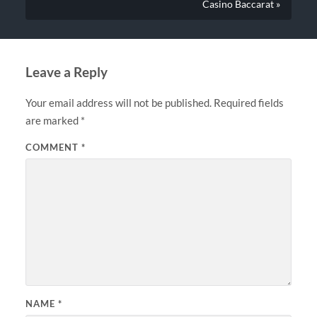
Casino Baccarat »
Leave a Reply
Your email address will not be published.
Required fields
are marked
*
COMMENT
*
NAME
*