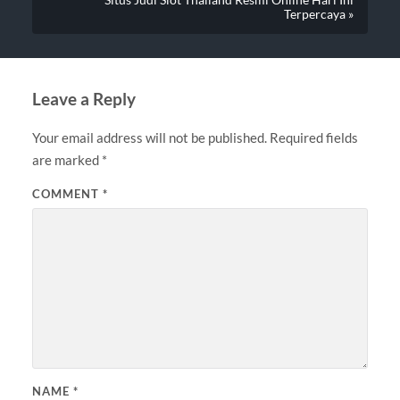
Situs Judi Slot Thailand Resmi Online Hari Ini
Terpercaya »
Leave a Reply
Your email address will not be published.
Required fields
are marked
*
COMMENT
*
NAME
*