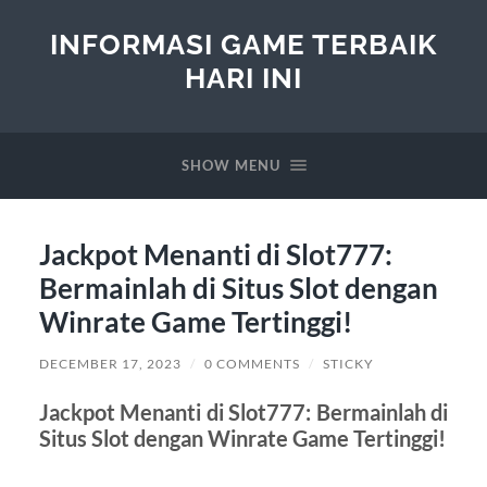
INFORMASI GAME TERBAIK
HARI INI
SHOW MENU
Jackpot Menanti di Slot777:
Bermainlah di Situs Slot dengan
Winrate Game Tertinggi!
DECEMBER 17, 2023
/
0 COMMENTS
/
STICKY
Jackpot Menanti di Slot777: Bermainlah di
Situs Slot dengan Winrate Game Tertinggi!