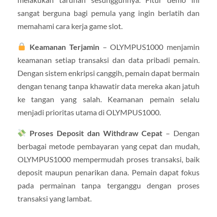
sangat berguna bagi pemula yang ingin berlatih dan
memahami cara kerja game slot.
Keamanan Terjamin
– OLYMPUS1000 menjamin
keamanan setiap transaksi dan data pribadi pemain.
Dengan sistem enkripsi canggih, pemain dapat bermain
dengan tenang tanpa khawatir data mereka akan jatuh
ke tangan yang salah. Keamanan pemain selalu
menjadi prioritas utama di OLYMPUS1000.
Proses Deposit dan Withdraw Cepat
– Dengan
berbagai metode pembayaran yang cepat dan mudah,
OLYMPUS1000 mempermudah proses transaksi, baik
deposit maupun penarikan dana. Pemain dapat fokus
pada permainan tanpa terganggu dengan proses
transaksi yang lambat.