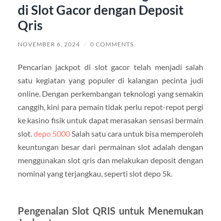
di Slot Gacor dengan Deposit
Qris
NOVEMBER 6, 2024
/
0 COMMENTS
Pencarian jackpot di slot gacor telah menjadi salah
satu kegiatan yang populer di kalangan pecinta judi
online. Dengan perkembangan teknologi yang semakin
canggih, kini para pemain tidak perlu repot-repot pergi
ke kasino fisik untuk dapat merasakan sensasi bermain
slot.
depo 5000
Salah satu cara untuk bisa memperoleh
keuntungan besar dari permainan slot adalah dengan
menggunakan slot qris dan melakukan deposit dengan
nominal yang terjangkau, seperti slot depo 5k.
Pengenalan Slot QRIS untuk Menemukan