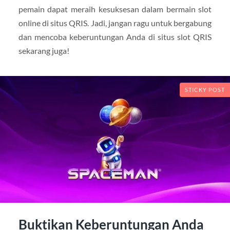
pemain dapat meraih kesuksesan dalam bermain slot
online di situs QRIS. Jadi, jangan ragu untuk bergabung
dan mencoba keberuntungan Anda di situs slot QRIS
sekarang juga!
STICKY POST
Buktikan Keberuntungan Anda