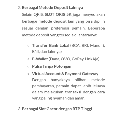
Berbagai Metode Deposit Lainnya
Selain QRIS,
SLOT QRIS 5K
juga menyediakan
berbagai metode deposit lain yang bisa dipilih
sesuai dengan preferensi pemain. Beberapa
metode deposit yang tersedia di antaranya:
Transfer Bank Lokal
(BCA, BRI, Mandiri,
BNI, dan lainnya)
E-Wallet
(Dana, OVO, GoPay, LinkAja)
Pulsa Tanpa Potongan
Virtual Account & Payment Gateway
Dengan banyaknya pilihan metode
pembayaran, pemain dapat lebih leluasa
dalam melakukan transaksi dengan cara
yang paling nyaman dan aman.
Berbagai Slot Gacor dengan RTP Tinggi