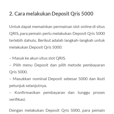
2. Cara melakukan Deposit Qris 5000
Untuk dapat memainkan permainan slot online di situs
QRIS, para pemain perlu melakukan Deposit Qris 5000
terlebih dahulu. Berikut adalah langkah-langkah untuk
melakukan Deposit Qris 5000:
– Masuk ke akun situs slot QRIS.
– Pilih menu Deposit dan pilih metode pembayaran
Qris 5000.
– Masukkan nominal Deposit sebesar 5000 dan ikuti
petunjuk selanjutnya.
– Konfirmasikan pembayaran dan tunggu proses
verifikasi.
Dengan melakukan Deposit Qris 5000, para pemain