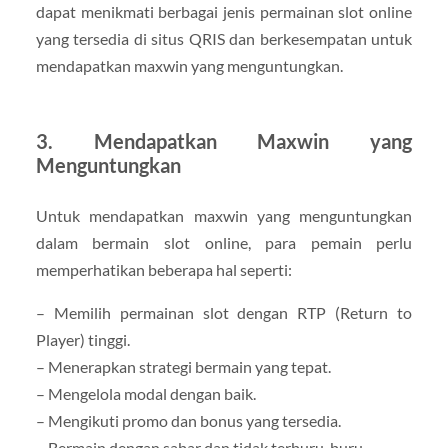
dapat menikmati berbagai jenis permainan slot online
yang tersedia di situs QRIS dan berkesempatan untuk
mendapatkan maxwin yang menguntungkan.
3. Mendapatkan Maxwin yang
Menguntungkan
Untuk mendapatkan maxwin yang menguntungkan
dalam bermain slot online, para pemain perlu
memperhatikan beberapa hal seperti:
– Memilih permainan slot dengan RTP (Return to
Player) tinggi.
– Menerapkan strategi bermain yang tepat.
– Mengelola modal dengan baik.
– Mengikuti promo dan bonus yang tersedia.
– Bermain dengan sabar dan tidak terburu-buru.