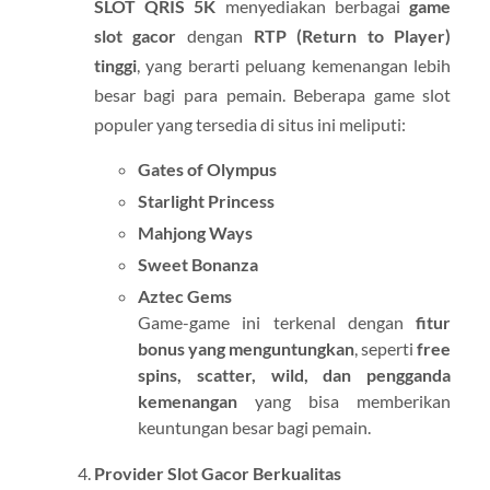
SLOT QRIS 5K
menyediakan berbagai
game
slot gacor
dengan
RTP (Return to Player)
tinggi
, yang berarti peluang kemenangan lebih
besar bagi para pemain. Beberapa game slot
populer yang tersedia di situs ini meliputi:
Gates of Olympus
Starlight Princess
Mahjong Ways
Sweet Bonanza
Aztec Gems
Game-game ini terkenal dengan
fitur
bonus yang menguntungkan
, seperti
free
spins, scatter, wild, dan pengganda
kemenangan
yang bisa memberikan
keuntungan besar bagi pemain.
Provider Slot Gacor Berkualitas