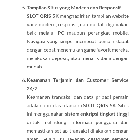
Tampilan Situs yang Modern dan Responsif
SLOT QRIS 5K
menghadirkan tampilan website
yang modern, responsif, dan mudah digunakan
baik melalui PC maupun perangkat mobile.
Navigasi yang simpel membuat pemain dapat
dengan cepat menemukan game favorit mereka,
melakukan deposit, atau menarik dana dengan
mudah.
Keamanan Terjamin dan Customer Service
24/7
Keamanan transaksi dan data pribadi pemain
adalah prioritas utama di
SLOT QRIS 5K
. Situs
ini menggunakan
sistem enkripsi tingkat tinggi
untuk melindungi informasi pengguna dan
memastikan setiap transaksi dilakukan dengan
aman. Selain itu, layanan
customer service