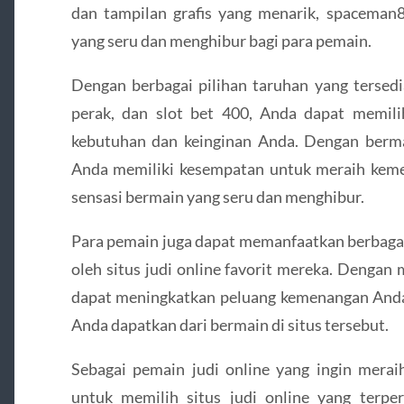
dan tampilan grafis yang menarik, spacema
yang seru dan menghibur bagi para pemain.
Dengan berbagai pilihan taruhan yang tersedia,
perak, dan slot bet 400, Anda dapat memili
kebutuhan dan keinginan Anda. Dengan bermain
Anda memiliki kesempatan untuk meraih kem
sensasi bermain yang seru dan menghibur.
Para pemain juga dapat memanfaatkan berbaga
oleh situs judi online favorit mereka. Denga
dapat meningkatkan peluang kemenangan And
Anda dapatkan dari bermain di situs tersebut.
Sebagai pemain judi online yang ingin merai
untuk memilih situs judi online yang terper