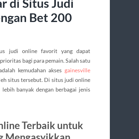
 di Situs Judi
engan Bet 200
us judi online favorit yang dapat
ioritas bagi para pemain. Salah satu
n adalah kemudahan akses
gainesville
 situs tersebut. Di situs judi online
lebih banyak dengan berbagai jenis
nline Terbaik untuk
g Mengasyikkan