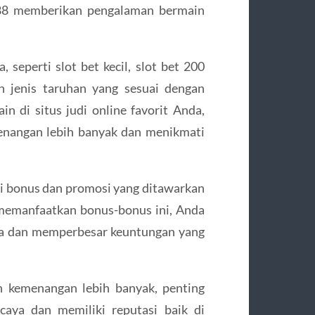
n88 memberikan pengalaman bermain
 seperti slot bet kecil, slot bet 200
h jenis taruhan yang sesuai dengan
 di situs judi online favorit Anda,
enangan lebih banyak dan menikmati
i bonus dan promosi yang ditawarkan
n memanfaatkan bonus-bonus ini, Anda
a dan memperbesar keuntungan yang
h kemenangan lebih banyak, penting
caya dan memiliki reputasi baik di