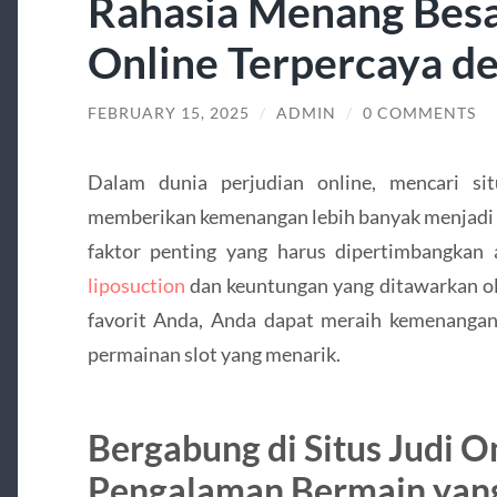
Rahasia Menang Besar
Online Terpercaya d
FEBRUARY 15, 2025
/
ADMIN
/
0 COMMENTS
Dalam dunia perjudian online, mencari sit
memberikan kemenangan lebih banyak menjadi pr
faktor penting yang harus dipertimbangka
liposuction
dan keuntungan yang ditawarkan oleh
favorit Anda, Anda dapat meraih kemenangan 
permainan slot yang menarik.
Bergabung di Situs Judi O
Pengalaman Bermain yan