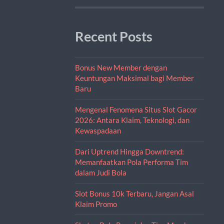
Recent Posts
Bonus New Member dengan
Keuntungan Maksimal bagi Member
Baru
Mengenal Fenomena Situs Slot Gacor
2026: Antara Klaim, Teknologi, dan
Kewaspadaan
Dari Uptrend Hingga Downtrend:
Memanfaatkan Pola Performa Tim
dalam Judi Bola
Slot Bonus 10k Terbaru, Jangan Asal
Klaim Promo