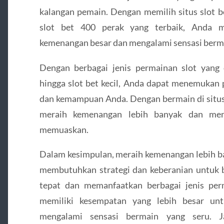
kalangan pemain. Dengan memilih situs slot bet
slot bet 400 perak yang terbaik, Anda m
kemenangan besar dan mengalami sensasi berma
Dengan berbagai jenis permainan slot yang
hingga slot bet kecil, Anda dapat menemukan 
dan kemampuan Anda. Dengan bermain di situs 
meraih kemenangan lebih banyak dan men
memuaskan.
Dalam kesimpulan, meraih kemenangan lebih ban
membutuhkan strategi dan keberanian untuk b
tepat dan memanfaatkan berbagai jenis per
memiliki kesempatan yang lebih besar un
mengalami sensasi bermain yang seru. J