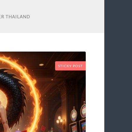
VER THAILAND
STICKY POST