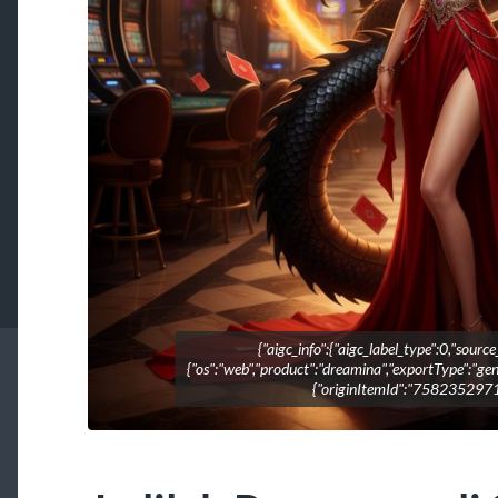
{"aigc_info":{"aigc_label_type":0,"sourc
{"os":"web","product":"dreamina","exportType":"gene
{"originItemId":"75823529