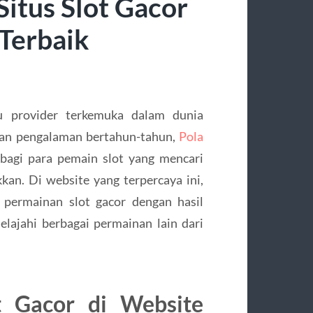
Situs Slot Gacor
 Terbaik
u provider terkemuka dalam dunia
 dan pengalaman bertahun-tahun,
Pola
bagi para pemain slot yang mencari
an. Di website yang terpercaya ini,
 permainan slot gacor dengan hasil
elajahi berbagai permainan lain dari
t Gacor di Website