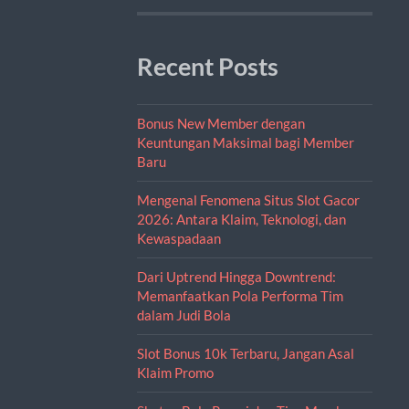
Recent Posts
Bonus New Member dengan
Keuntungan Maksimal bagi Member
Baru
Mengenal Fenomena Situs Slot Gacor
2026: Antara Klaim, Teknologi, dan
Kewaspadaan
Dari Uptrend Hingga Downtrend:
Memanfaatkan Pola Performa Tim
dalam Judi Bola
Slot Bonus 10k Terbaru, Jangan Asal
Klaim Promo