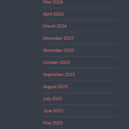
May 2026
April 2026
March 2026
December 2025
November 2025
October 2025
September 2025
August 2025
July 2025
June 2025
May 2025