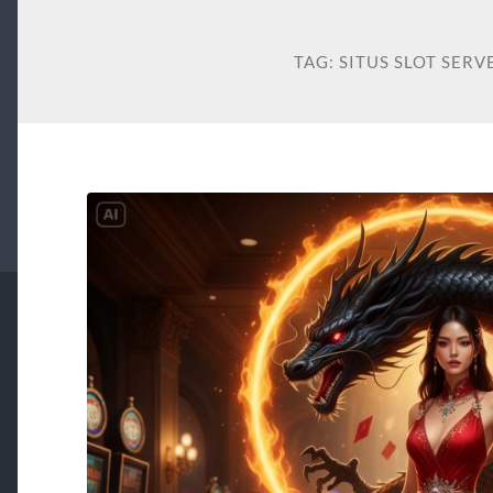
TAG:
SITUS SLOT SER