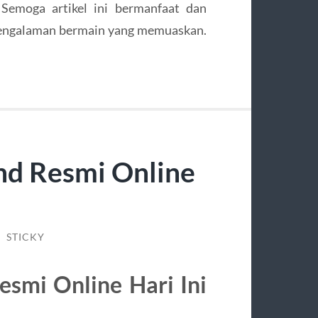
 Semoga artikel ini bermanfaat dan
engalaman bermain yang memuaskan.
and Resmi Online
/
STICKY
Resmi Online Hari Ini