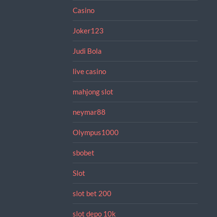
Casino
Joker123
Judi Bola
live casino
mahjong slot
neymar88
Olympus1000
sbobet
Slot
slot bet 200
slot depo 10k