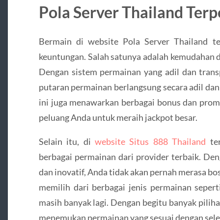
Pola Server Thailand Ter
Bermain di website Pola Server Thailand 
keuntungan. Salah satunya adalah kemudahan 
Dengan sistem permainan yang adil dan trans
putaran permainan berlangsung secara adil dan 
ini juga menawarkan berbagai bonus dan prom
peluang Anda untuk meraih jackpot besar.
Selain itu, di
website Situs 888 Thailand
ter
berbagai permainan dari provider terbaik. De
dan inovatif, Anda tidak akan pernah merasa bosa
memilih dari berbagai jenis permainan seperti 
masih banyak lagi. Dengan begitu banyak pilih
menemukan permainan yang sesuai dengan seler