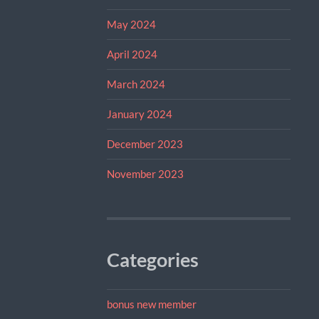
May 2024
April 2024
March 2024
January 2024
December 2023
November 2023
Categories
bonus new member