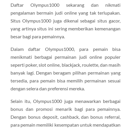
Daftar Olympus1000 sekarang dan nikmati
pengalaman bermain judi online yang tak terlupakan.
Situs Olympus1000 juga dikenal sebagai situs gacor,
yang artinya situs ini sering memberikan kemenangan
besar bagi para pemainnya.
Dalam daftar Olympus1000, para pemain bisa
menikmati berbagai permainan judi online populer
seperti poker, slot online, blackjack, roulette, dan masih
banyak lagi. Dengan beragam pilihan permainan yang
tersedia, para pemain bisa memilih permainan sesuai
dengan selera dan preferensi mereka.
Selain itu, Olympus1000 juga menawarkan berbagai
bonus dan promosi menarik bagi para pemainnya.
Dengan bonus deposit, cashback, dan bonus referral,
para pemain memiliki kesempatan untuk mendapatkan