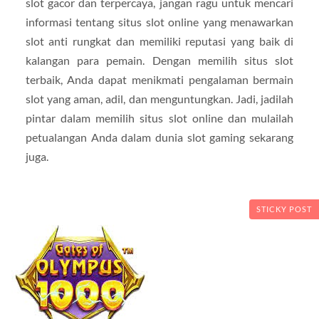
slot gacor dan terpercaya, jangan ragu untuk mencari
informasi tentang situs slot online yang menawarkan
slot anti rungkat dan memiliki reputasi yang baik di
kalangan para pemain. Dengan memilih situs slot
terbaik, Anda dapat menikmati pengalaman bermain
slot yang aman, adil, dan menguntungkan. Jadi, jadilah
pintar dalam memilih situs slot online dan mulailah
petualangan Anda dalam dunia slot gaming sekarang
juga.
STICKY POST