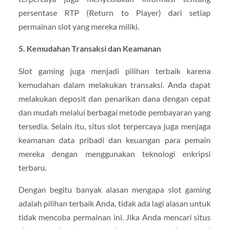
persentase RTP (Return to Player) dari setiap
permainan slot yang mereka miliki.
5. Kemudahan Transaksi dan Keamanan
Slot gaming juga menjadi pilihan terbaik karena
kemudahan dalam melakukan transaksi. Anda dapat
melakukan deposit dan penarikan dana dengan cepat
dan mudah melalui berbagai metode pembayaran yang
tersedia. Selain itu, situs slot terpercaya juga menjaga
keamanan data pribadi dan keuangan para pemain
mereka dengan menggunakan teknologi enkripsi
terbaru.
Dengan begitu banyak alasan mengapa slot gaming
adalah pilihan terbaik Anda, tidak ada lagi alasan untuk
tidak mencoba permainan ini. Jika Anda mencari situs