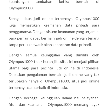
keuntungan tambahan ketika bermain di
Olympus1000.
Sebagai situs judi online terpercaya, Olympus1000
juga memastikan keamanan data pribadi para
penggunanya. Dengan sistem keamanan yang terjamin,
para pemain dapat bermain judi online dengan tenang
tanpa perlu khawatir akan kebocoran data pribadi.
Dengan semua keunggulan yang dimiliki oleh
Olympus1000, tidak heran jika situs ini menjadi pilihan
utama bagi para pecinta judi online di Indonesia.
Dapatkan pengalaman bermain judi online yang tak
terlupakan hanya di Olympus1000, situs judi online
terpercaya dan terbaik di Indonesia.
Dengan berbagai keunggulan dalam hal pelayanan,
fitur, dan keamanan, Olympus1000 memang layak