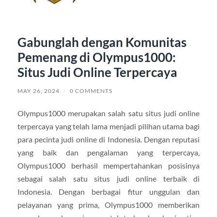
Gabunglah dengan Komunitas
Pemenang di Olympus1000:
Situs Judi Online Terpercaya
MAY 26, 2024
/
0 COMMENTS
Olympus1000 merupakan salah satu situs judi online
terpercaya yang telah lama menjadi pilihan utama bagi
para pecinta judi online di Indonesia. Dengan reputasi
yang baik dan pengalaman yang terpercaya,
Olympus1000 berhasil mempertahankan posisinya
sebagai salah satu situs judi online terbaik di
Indonesia. Dengan berbagai fitur unggulan dan
pelayanan yang prima, Olympus1000 memberikan