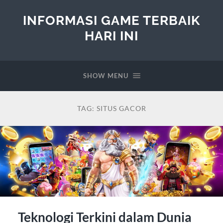
INFORMASI GAME TERBAIK
HARI INI
SHOW MENU
TAG:
SITUS GACOR
Teknologi Terkini dalam Dunia