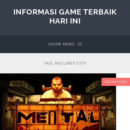
INFORMASI GAME TERBAIK
HARI INI
SHOW MENU
TAG:
NO LIMIT CITY
STICKY POST