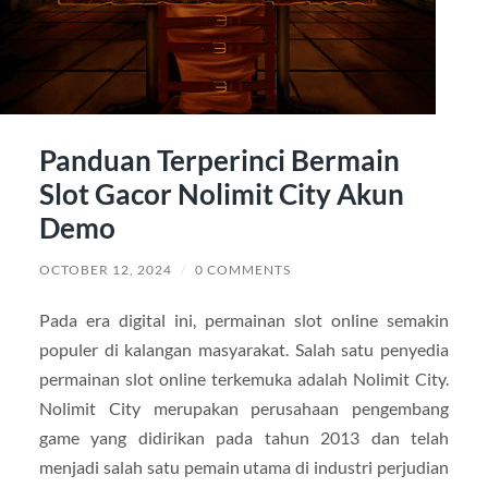
Panduan Terperinci Bermain
Slot Gacor Nolimit City Akun
Demo
OCTOBER 12, 2024
/
0 COMMENTS
Pada era digital ini, permainan slot online semakin
populer di kalangan masyarakat. Salah satu penyedia
permainan slot online terkemuka adalah Nolimit City.
Nolimit City merupakan perusahaan pengembang
game yang didirikan pada tahun 2013 dan telah
menjadi salah satu pemain utama di industri perjudian