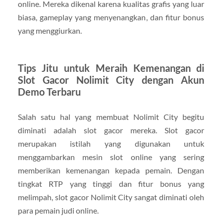
online. Mereka dikenal karena kualitas grafis yang luar
biasa, gameplay yang menyenangkan, dan fitur bonus
yang menggiurkan.
Tips Jitu untuk Meraih Kemenangan di
Slot Gacor Nolimit City dengan Akun
Demo Terbaru
Salah satu hal yang membuat Nolimit City begitu
diminati adalah slot gacor mereka. Slot gacor
merupakan istilah yang digunakan untuk
menggambarkan mesin slot online yang sering
memberikan kemenangan kepada pemain. Dengan
tingkat RTP yang tinggi dan fitur bonus yang
melimpah, slot gacor Nolimit City sangat diminati oleh
para pemain judi online.