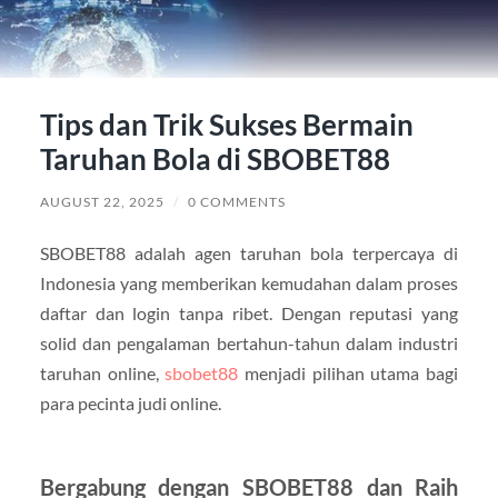
Tips dan Trik Sukses Bermain
Taruhan Bola di SBOBET88
AUGUST 22, 2025
/
0 COMMENTS
SBOBET88 adalah agen taruhan bola terpercaya di
Indonesia yang memberikan kemudahan dalam proses
daftar dan login tanpa ribet. Dengan reputasi yang
solid dan pengalaman bertahun-tahun dalam industri
taruhan online,
sbobet88
menjadi pilihan utama bagi
para pecinta judi online.
Bergabung dengan SBOBET88 dan Raih