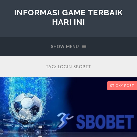
INFORMASI GAME TERBAIK
HARI INI
SHOW MENU
TAG:
LOGIN SBOBET
STICKY POST