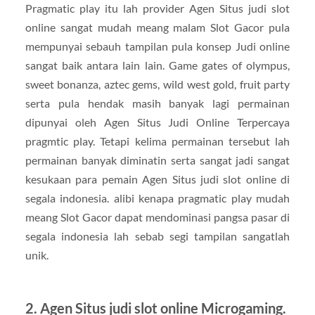
Pragmatic play itu lah provider Agen Situs judi slot
online sangat mudah meang malam Slot Gacor pula
mempunyai sebauh tampilan pula konsep Judi online
sangat baik antara lain lain. Game gates of olympus,
sweet bonanza, aztec gems, wild west gold, fruit party
serta pula hendak masih banyak lagi permainan
dipunyai oleh Agen Situs Judi Online Terpercaya
pragmtic play. Tetapi kelima permainan tersebut lah
permainan banyak diminatin serta sangat jadi sangat
kesukaan para pemain Agen Situs judi slot online di
segala indonesia. alibi kenapa pragmatic play mudah
meang Slot Gacor dapat mendominasi pangsa pasar di
segala indonesia lah sebab segi tampilan sangatlah
unik.
2. Agen Situs judi slot online Microgaming.