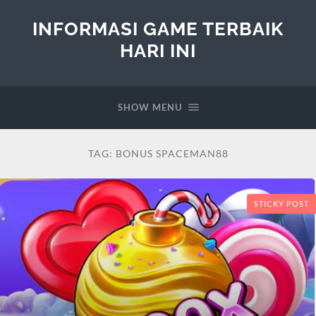
INFORMASI GAME TERBAIK
HARI INI
SHOW MENU
TAG:
BONUS SPACEMAN88
STICKY POST