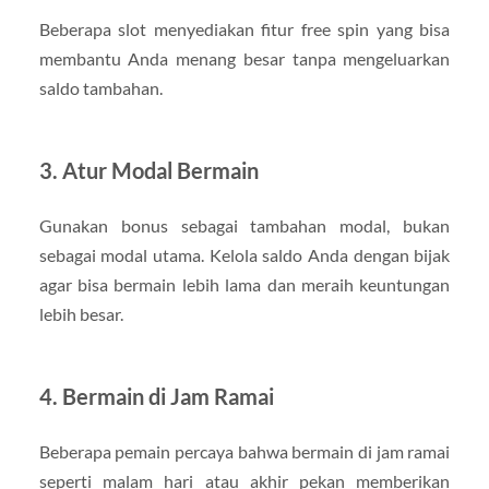
Beberapa slot menyediakan fitur free spin yang bisa
membantu Anda menang besar tanpa mengeluarkan
saldo tambahan.
3. Atur Modal Bermain
Gunakan bonus sebagai tambahan modal, bukan
sebagai modal utama. Kelola saldo Anda dengan bijak
agar bisa bermain lebih lama dan meraih keuntungan
lebih besar.
4. Bermain di Jam Ramai
Beberapa pemain percaya bahwa bermain di jam ramai
seperti malam hari atau akhir pekan memberikan