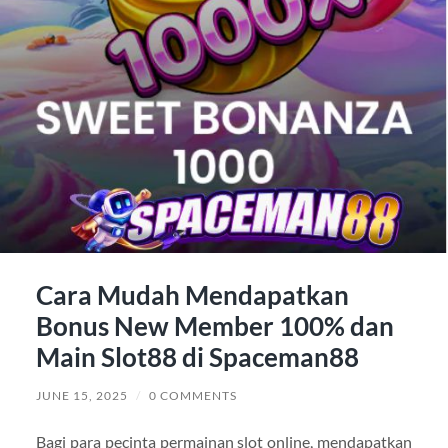
Cara Mudah Mendapatkan
Bonus New Member 100% dan
Main Slot88 di Spaceman88
JUNE 15, 2025
/
0 COMMENTS
Bagi para pecinta permainan slot online, mendapatkan