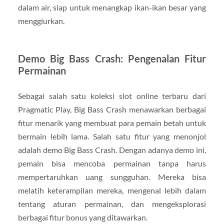
dalam air, siap untuk menangkap ikan-ikan besar yang
menggiurkan.
Demo Big Bass Crash: Pengenalan Fitur
Permainan
Sebagai salah satu koleksi slot online terbaru dari
Pragmatic Play, Big Bass Crash menawarkan berbagai
fitur menarik yang membuat para pemain betah untuk
bermain lebih lama. Salah satu fitur yang menonjol
adalah demo Big Bass Crash. Dengan adanya demo ini,
pemain bisa mencoba permainan tanpa harus
mempertaruhkan uang sungguhan. Mereka bisa
melatih keterampilan mereka, mengenal lebih dalam
tentang aturan permainan, dan mengeksplorasi
berbagai fitur bonus yang ditawarkan.