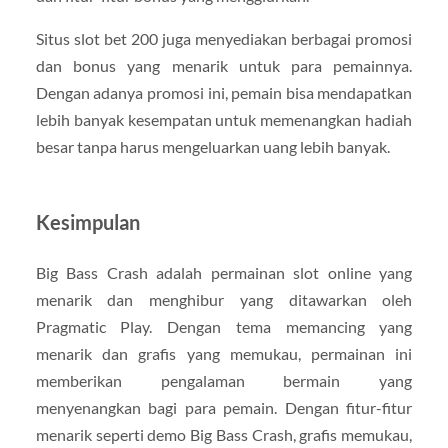
Situs slot bet 200 juga menyediakan berbagai promosi
dan bonus yang menarik untuk para pemainnya.
Dengan adanya promosi ini, pemain bisa mendapatkan
lebih banyak kesempatan untuk memenangkan hadiah
besar tanpa harus mengeluarkan uang lebih banyak.
Kesimpulan
Big Bass Crash adalah permainan slot online yang
menarik dan menghibur yang ditawarkan oleh
Pragmatic Play. Dengan tema memancing yang
menarik dan grafis yang memukau, permainan ini
memberikan pengalaman bermain yang
menyenangkan bagi para pemain. Dengan fitur-fitur
menarik seperti demo Big Bass Crash, grafis memukau,