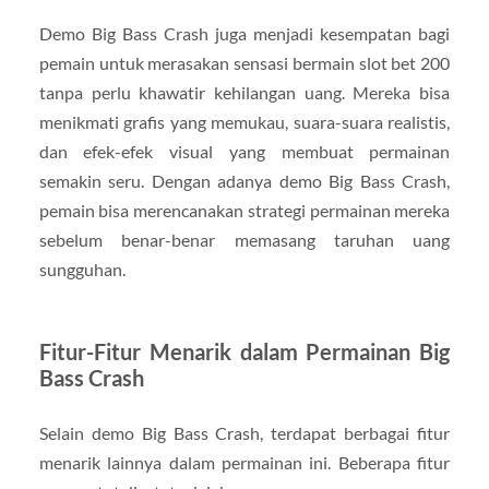
Demo Big Bass Crash juga menjadi kesempatan bagi
pemain untuk merasakan sensasi bermain slot bet 200
tanpa perlu khawatir kehilangan uang. Mereka bisa
menikmati grafis yang memukau, suara-suara realistis,
dan efek-efek visual yang membuat permainan
semakin seru. Dengan adanya demo Big Bass Crash,
pemain bisa merencanakan strategi permainan mereka
sebelum benar-benar memasang taruhan uang
sungguhan.
Fitur-Fitur Menarik dalam Permainan Big
Bass Crash
Selain demo Big Bass Crash, terdapat berbagai fitur
menarik lainnya dalam permainan ini. Beberapa fitur